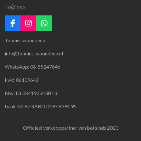
Volg ons
F
I
W
a
n
h
Toonies woondeco
c
s
a
e
t
t
info@toonies-woondeco.nl
b
a
s
o
g
A
WhatsApp: 06-55247646
o
r
p
k
a
p
kvk:
86109642
m
btw: NL004193543B13
bank: NL87 RABO 0197 8394 95
Officieel verkooppartner van bol sinds 2023