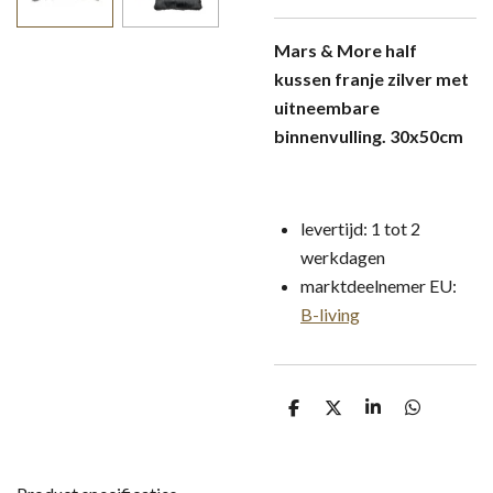
Mars & More half
kussen franje zilver met
uitneembare
binnenvulling. 30x50cm
levertijd: 1 tot 2
werkdagen
marktdeelnemer EU:
B-living
D
D
S
D
e
e
h
e
l
e
a
l
e
l
r
e
n
e
n