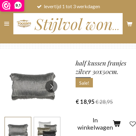
9,1
levertijd 1 tot 3 werkdagen
Ga
direct
naar
Stijlvol wonen
de
hoofdinhoud
half kussen franjes
zilver 30x50cm.
Sale!
€ 18,95
€ 28,95
In
winkelwagen