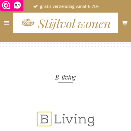
9,1
gratis verzending vanaf € 70.-
Ga
direct
Stijlvol wonen
naar
de
hoofdinhoud
B-living