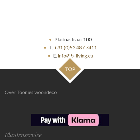
Platinastraat 100
T.
+31 (0)53 487 7411
E.
info@b-living.eu
TOP
Over Toonies woondeco
Klantenservice