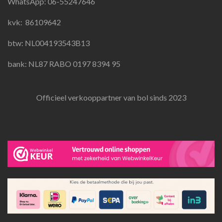
WhatsApp: 06-55247646
o
r
p
k
a
p
kvk:
86109642
m
btw: NL004193543B13
bank: NL87 RABO 0197 8394 95
Officieel verkooppartner van bol sinds 2023