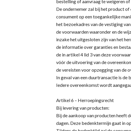
bestelling of aanvraag te weigeren of
De ondernemer zal bij het product of 
consument op een toegankelijke man
het bezoekadres van de vestiging va
de voorwaarden waaronder en de wijz
inzake het uitgesloten zijn van het he
de informatie over garanties en best
de in artikel 4 lid 3 van deze voorw
vóór de uitvoering van de overeenko
de vereisten voor opzegging van de o
In geval van een duurtransactie is de b
Iedere overeenkomst wordt aangegaa
Artikel 6 – Herroepingsrecht
Bij levering van producten:
Bij de aankoop van producten heeft 
dagen. Deze bedenktermijn gaat in op
Tijdens de bedenktijd zal de consumen