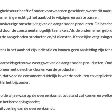
gheidsduur heeft of onder voorwaarden geschiedt, wordt dit nadru
emer is gerechtigd het aanbod te wijzigen en aan te passen.
auwkeurige omschrijving van de aangeboden producten. De beschri
d door de consument mogelijk te maken. Als de ondernemer gebrui
e aangeboden producten en/of diensten. Kennelijke vergissingen 
vens in het aanbod zijn indicatie en kunnen geen aanleiding zijn t
 waarheidsgetrouwe weergave van de aangeboden pro- ducten. Ond
men met de echte kleuren van de producten.
 dat voor de consument duidelijk is wat de rech- ten en verplichtin
 in het bijzonder:
;o de wijze waarop de overeenkomst tot stand zal komen en welke 
van het herroepingsrecht;
n uitvoering van de overeenkomst;