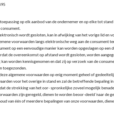
495
toepassing op elk aanbod van de ondernemer en op elke tot sta
n consument.
ektronisch wordt gesloten, kan in afwijking van het vorige lid en
lgemene voorwaarden langs elektronische weg aan de consument te
sument op een eenvoudige manier kan worden opgeslagen op een d
l voordat de overeenkomst op afstand wordt gesloten, worden aang
 kan worden kennisgenomen en dat zij op verzoek van de consumen
en toegezonden.
 deze algemene voorwaarden op enig moment geheel of gedeeltelijk 
arden voor het overige in stand en zal de betreffende bepaling in
at de strekking van het oor- spronkelijke zoveel mogelijk benade
voorwaarden zijn geregeld, dienen te worden beoor-deeld ‘naar de 
nhoud van één of meerdere bepalingen van onze voorwaarden, dienen