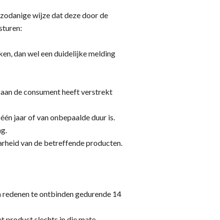
p zodanige wijze dat deze door de
sturen:
n, dan wel een duidelijke melding
 aan de consument heeft verstrekt
én jaar of van onbepaalde duur is.
ng.
heid van de betreffende producten.
n redenen te ontbinden gedurende 14
t product slechts in die mate