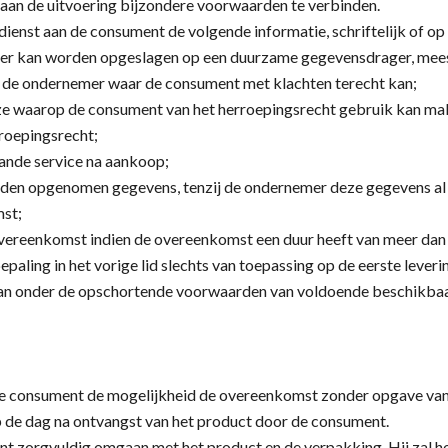
 aan de uitvoering bijzondere voorwaarden te verbinden.
dienst aan de consument de volgende informatie, schriftelijk of o
ier kan worden opgeslagen op een duurzame gegevensdrager, mee
n de ondernemer waar de consument met klachten terecht kan;
e waarop de consument van het herroepingsrecht gebruik kan make
rroepingsrecht;
aande service na aankoop;
aarden opgenomen gegevens, tenzij de ondernemer deze gegevens al
mst;
vereenkomst indien de overeenkomst een duur heeft van meer dan é
epaling in het vorige lid slechts van toepassing op de eerste leveri
n onder de opschortende voorwaarden van voldoende beschikbaar
de consument de mogelijkheid de overeenkomst zonder opgave va
 de dag na ontvangst van het product door de consument.
t zorgvuldig omgaan met het product en de verpakking. Hij zal he