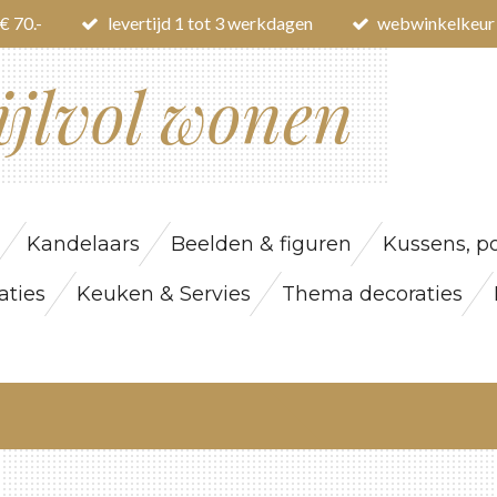
€ 70.-
levertijd 1 tot 3 werkdagen
webwinkelkeur
ijlvol wonen
Kandelaars
Beelden & figuren
Kussens, po
ties
Keuken & Servies
Thema decoraties