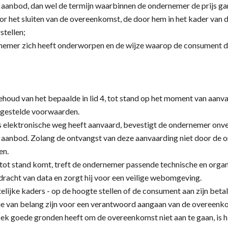
t aanbod, dan wel de termijn waarbinnen de ondernemer de prijs ga
r het sluiten van de overeenkomst, de door hem in het kader van
stellen;
nemer zich heeft onderworpen en de wijze waarop de consument 
oud van het bepaalde in lid 4, tot stand op het moment van aanv
 gestelde voorwaarden.
 elektronische weg heeft aanvaard, bevestigt de ondernemer onve
 aanbod. Zolang de ontvangst van deze aanvaarding niet door de o
en.
tot stand komt, treft de ondernemer passende technische en organ
dracht van data en zorgt hij voor een veilige webomgeving.
lijke kaders - op de hoogte stellen of de consument aan zijn beta
 die van belang zijn voor een verantwoord aangaan van de overeenk
k goede gronden heeft om de overeenkomst niet aan te gaan, is h