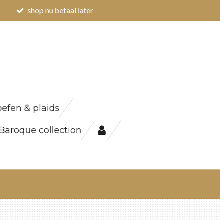
shop nu betaal later
efen & plaids
Baroque collection