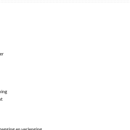
er
ping
ht
pzegging en verlenging