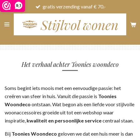
9,1
gratis verzending vanaf € 70.-
Ga
direct
Stijlvol wonen
naar
de
hoofdinhoud
Het verhaal achter Toonies woondeco
Soms begint iets moois met een eenvoudige passie: het
creëren van sfeer in huis. Vanuit die passie is
Toonies
Woondeco
ontstaan. Wat begon als een liefde voor stijlvolle
woonaccessoires groeide uit tot een webshop waar
inspiratie,
kwaliteit en persoonlijke service
centraal staan.
Bij
Toonies Woondeco
geloven we dat een huis meer is dan