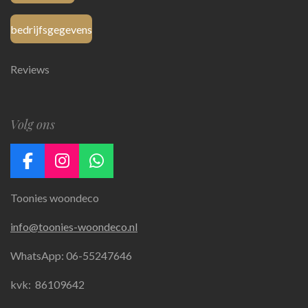
bedrijfsgegevens
Reviews
Volg ons
F
I
W
a
n
h
Toonies woondeco
c
s
a
e
t
t
info@toonies-woondeco.nl
b
a
s
o
g
A
WhatsApp: 06-55247646
o
r
p
k
a
p
kvk:
86109642
m