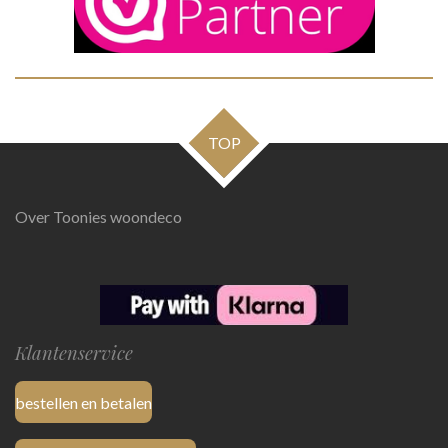
TOP
Over Toonies woondeco
Klantenservice
bestellen en betalen