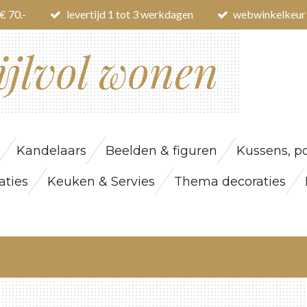
€ 70.-
levertijd 1 tot 3 werkdagen
webwinkelkeur
ijlvol wonen
Kandelaars
Beelden & figuren
Kussens, po
ties
Keuken & Servies
Thema decoraties