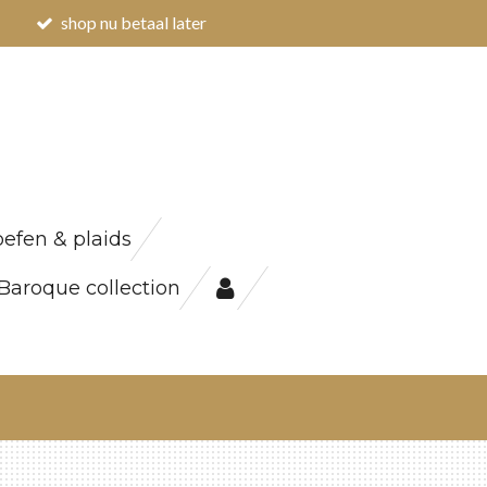
shop nu betaal later
efen & plaids
Baroque collection