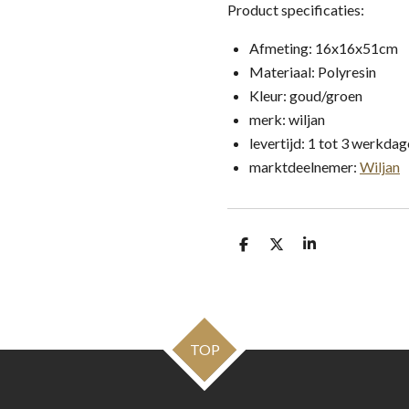
Product specificaties:
Afmeting: 16x16x51cm
Materiaal: Polyresin
Kleur: goud/groen
merk: wiljan
levertijd: 1 tot 3 werkda
marktdeelnemer:
Wiljan
D
D
S
e
e
h
l
e
a
e
l
r
n
e
TOP