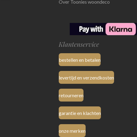
Over Toonies woondeco
Klantenservice
bestellen en betalen
levertijd en verzendkosten
retourneren
garantie en klachten
onze merken