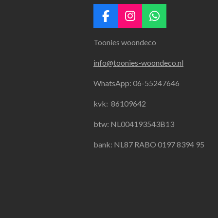
F
I
W
a
n
h
Toonies woondeco
c
s
a
e
t
t
info@toonies-woondeco.nl
b
a
s
o
g
A
WhatsApp: 06-55247646
o
r
p
k
a
p
kvk:
86109642
m
btw: NL004193543B13
bank: NL87 RABO 0197 8394 95