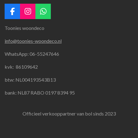
F
I
W
a
n
h
Toonies woondeco
c
s
a
e
t
t
info@toonies-woondeco.nl
b
a
s
o
g
A
WhatsApp: 06-55247646
o
r
p
k
a
p
kvk:
86109642
m
btw: NL004193543B13
bank: NL87 RABO 0197 8394 95
Officieel verkooppartner van bol sinds 2023