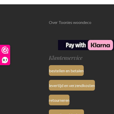
Over Toonies woondeco
Klantenservice
9,1
bestellen en betalen
levertijd en verzendkosten
retourneren