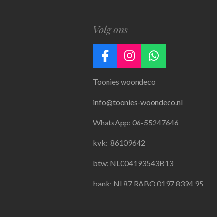
Volg ons
F
I
W
a
n
h
Toonies woondeco
c
s
a
e
t
t
info@toonies-woondeco.nl
b
a
s
o
g
A
WhatsApp: 06-55247646
o
r
p
k
a
p
kvk:
86109642
m
btw: NL004193543B13
bank: NL87 RABO 0197 8394 95