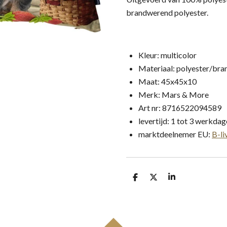
brandwerend polyester.
Kleur: multicolor
Materiaal: polyester/bra
Maat: 45x45x10
Merk: Mars & More
Art nr:
8716522094589
levertijd: 1 tot 3 werkda
marktdeelnemer EU:
B-li
D
D
S
e
e
h
l
e
a
e
l
r
n
e