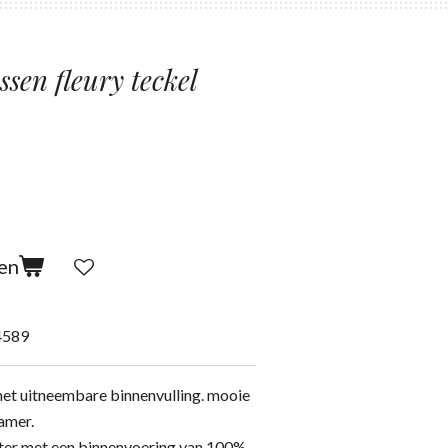
en fleury teckel
en
4589
t uitneembare binnenvulling. mooie
amer.
ter met een binnenvoering van 100%