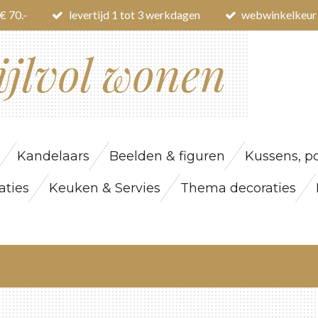
€ 70.-
levertijd 1 tot 3 werkdagen
webwinkelkeur
ijlvol wonen
Kandelaars
Beelden & figuren
Kussens, po
ties
Keuken & Servies
Thema decoraties