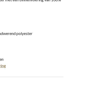
ndwerend polyester
gen
ving