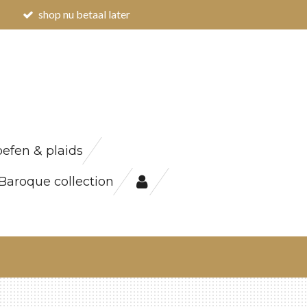
shop nu betaal later
efen & plaids
Baroque collection