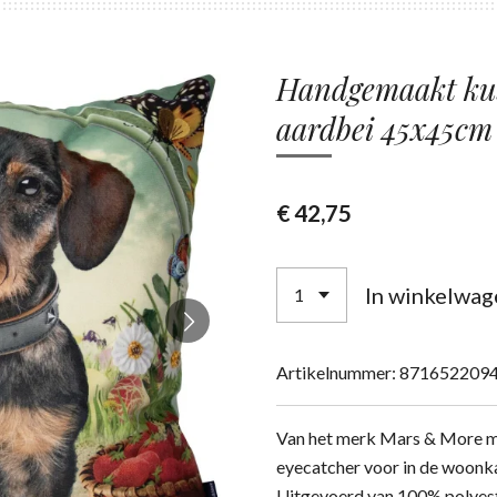
Handgemaakt kuss
aardbei 45x45cm
€ 42,75
In winkelwag
Artikelnummer:
871652209
Van het merk Mars & More me
eyecatcher voor in de woonk
Uitgevoerd van 100% polyes