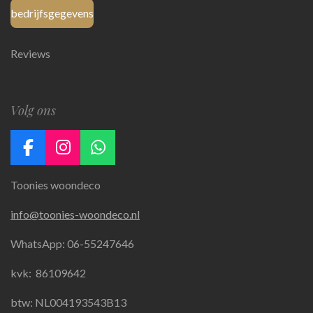
bedrijfsgegevens
Reviews
Volg ons
F
I
W
a
n
h
Toonies woondeco
c
s
a
e
t
t
info@toonies-woondeco.nl
b
a
s
o
g
A
WhatsApp: 06-55247646
o
r
p
k
a
p
kvk:
86109642
m
btw: NL004193543B13