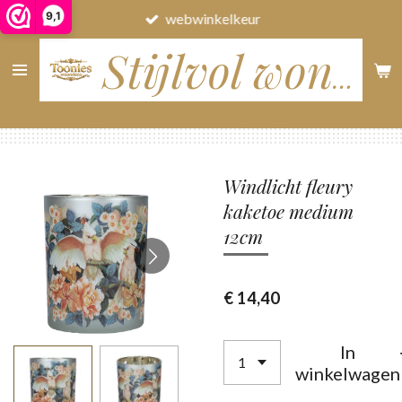
9,1
webwinkelkeur
Ga
direct
naar
Stijlvol wonen
de
hoofdinhoud
Windlicht fleury
kaketoe medium
12cm
€ 14,40
In
winkelwagen