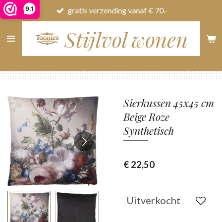
9,1
gratis verzending vanaf € 70.-
Ga
direct
Stijlvol wonen
naar
de
hoofdinhoud
Sierkussen 45x45 cm
Beige Roze
Synthetisch
€ 22,50
Uitverkocht