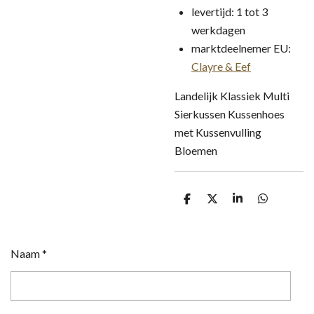
levertijd: 1 tot 3
werkdagen
marktdeelnemer EU:
Clayre & Eef
Landelijk Klassiek Multi
Sierkussen Kussenhoes
met Kussenvulling
Bloemen
D
D
S
D
e
e
h
e
l
e
a
l
e
l
r
e
n
e
n
Naam *