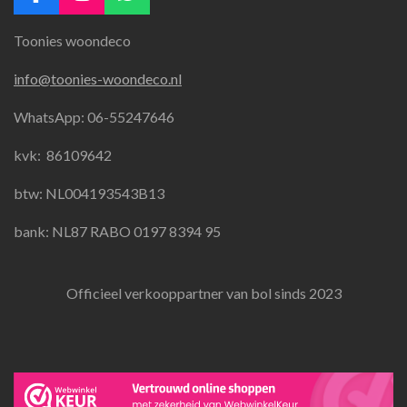
F
I
W
a
n
h
Toonies woondeco
c
s
a
e
t
t
info@toonies-woondeco.nl
b
a
s
o
g
A
WhatsApp: 06-55247646
o
r
p
k
a
p
kvk:
86109642
m
btw: NL004193543B13
bank: NL87 RABO 0197 8394 95
Officieel verkooppartner van bol sinds 2023