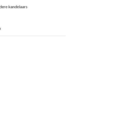
dere kandelaars
n