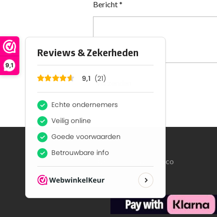
Bericht *
9,1
Verzenden
Over Toonies woondeco