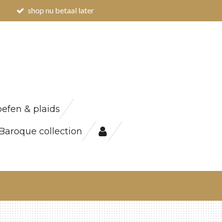
shop nu betaal later
efen & plaids
Baroque collection