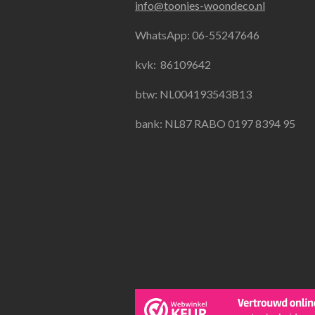
info@toonies-woondeco.nl
b
a
s
o
g
A
WhatsApp: 06-55247646
o
r
p
k
a
p
kvk:
86109642
m
btw: NL004193543B13
bank: NL87 RABO 0197 8394 95