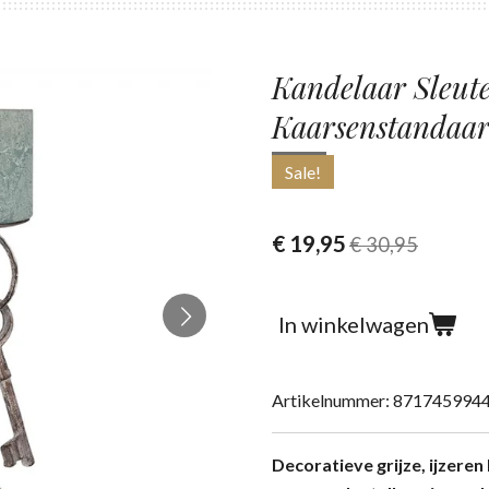
Kandelaar Sleutel
Kaarsenstandaa
Sale!
€ 19,95
€ 30,95
In winkelwagen
Artikelnummer:
871745994
Decoratieve grijze, ijzeren