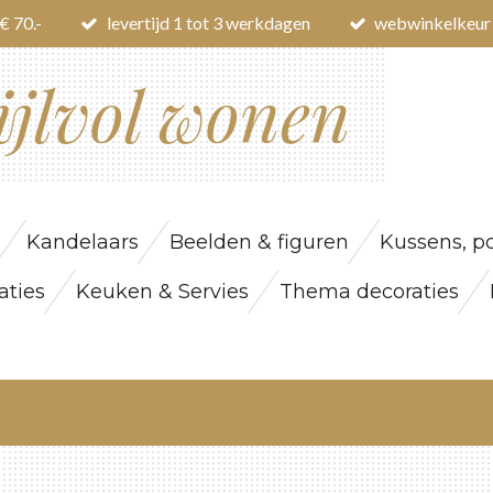
€ 70.-
levertijd 1 tot 3 werkdagen
webwinkelkeur
ijlvol wonen
Kandelaars
Beelden & figuren
Kussens, po
ties
Keuken & Servies
Thema decoraties