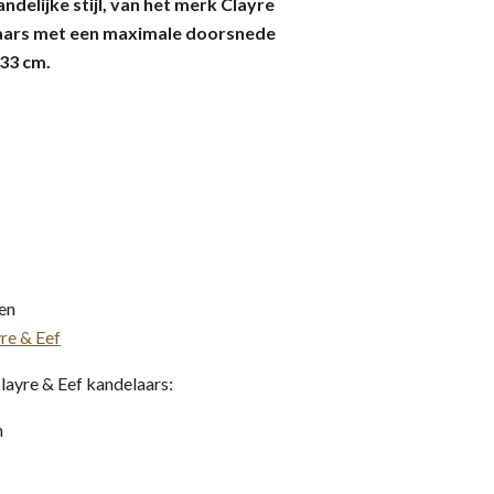
andelijke stijl, van het merk Clayre
kaars met een maximale doorsnede
33 cm.
gen
re & Eef
layre & Eef kandelaars:
n