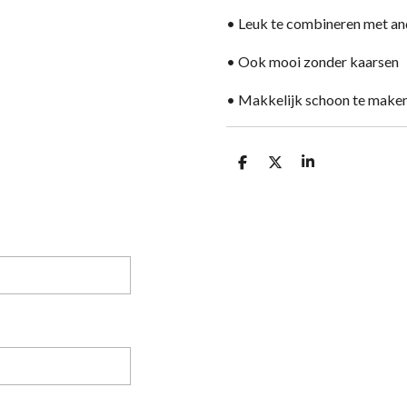
• Leuk te combineren met an
• Ook mooi zonder kaarsen
• Makkelijk schoon te make
D
D
S
e
e
h
l
e
a
e
l
r
n
e