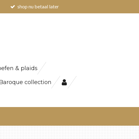
shop nu betaal later
efen & plaids
Baroque collection