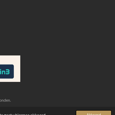
onden.
te gaat u hiermee akkoord.
Akkoord