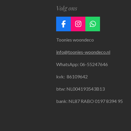
Volg ons
F
I
W
a
n
h
Toonies woondeco
c
s
a
e
t
t
info@toonies-woondeco.nl
b
a
s
o
g
A
WhatsApp: 06-55247646
o
r
p
k
a
p
kvk:
86109642
m
btw: NL004193543B13
bank: NL87 RABO 0197 8394 95