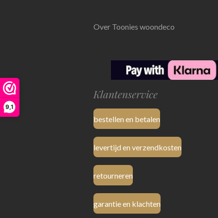
Over Toonies woondeco
Klantenservice
9,1
bestellen en betalen
levertijd en verzendkosten
retourneren
garantie en klachten