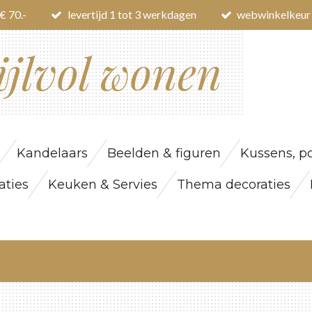
€ 70.-
levertijd 1 tot 3 werkdagen
webwinkelkeur
ijlvol wonen
Kandelaars
Beelden & figuren
Kussens, po
ties
Keuken & Servies
Thema decoraties