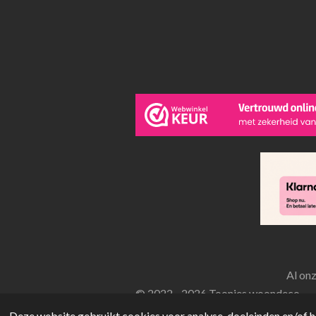
Al on
© 2022 - 2026 Toonies woondeco
Deze website gebruikt cookies voor analyse-doeleinden en/of he