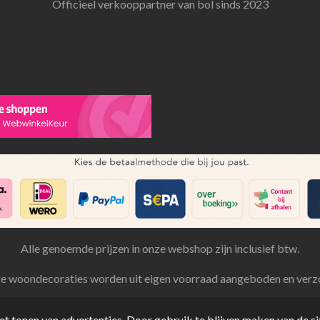
Officieel verkooppartner van bol sinds 2023
Alle genoemde prijzen in onze webshop zijn inclusief btw.
ze woondecoraties worden uit eigen voorraad aangeboden en verz
t tonen van advertenties. Door gebruik te blijven maken van de si