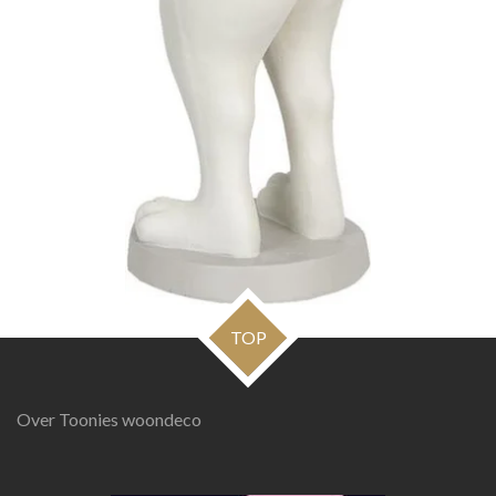
TOP
Over Toonies woondeco