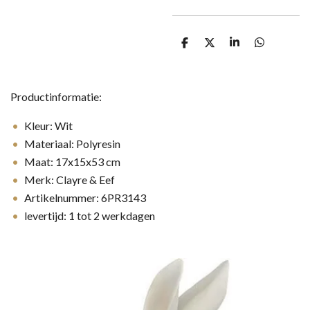
D
D
S
D
e
e
h
e
l
e
a
l
e
l
r
e
n
e
n
Productinformatie:
Kleur: Wit
Materiaal: Polyresin
Maat: 17x15x53 cm
Merk: Clayre & Eef
Artikelnummer: 6PR3143
levertijd: 1 tot 2 werkdagen