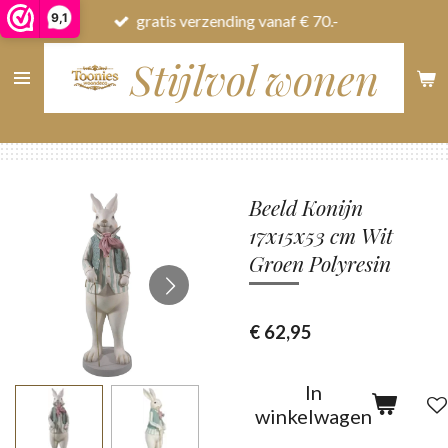
9,1
gratis verzending vanaf € 70.-
Ga
direct
Stijlvol wonen
naar
de
hoofdinhoud
Beeld Konijn
17x15x53 cm Wit
Groen Polyresin
€ 62,95
In
winkelwagen