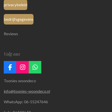
privacybeleid
bedrijfsgegevens
Reviews
Volg ons
F
I
W
a
n
h
Toonies woondeco
c
s
a
e
t
t
info@toonies-woondeco.nl
b
a
s
o
g
A
WhatsApp: 06-55247646
o
r
p
k
a
p