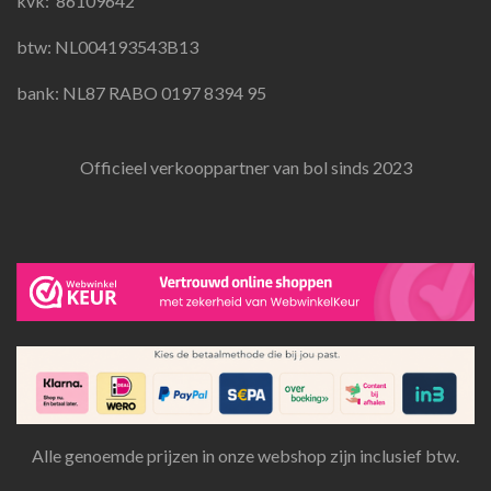
kvk:
86109642
m
btw: NL004193543B13
bank: NL87 RABO 0197 8394 95
Officieel verkooppartner van bol sinds 2023
Alle genoemde prijzen in onze webshop zijn inclusief btw.