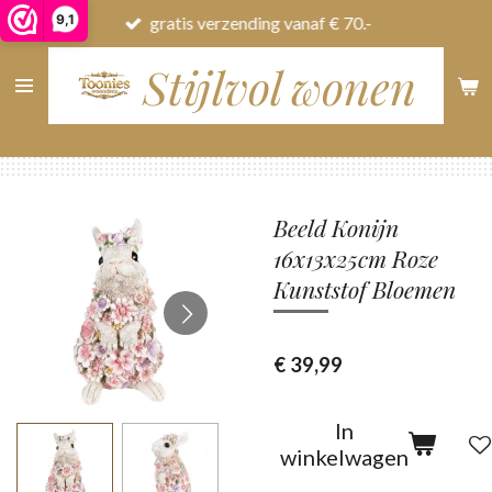
9,1
gratis verzending vanaf € 70.-
Ga
direct
Stijlvol wonen
naar
de
hoofdinhoud
Beeld Konijn
16x13x25cm Roze
Kunststof Bloemen
€ 39,99
In
winkelwagen