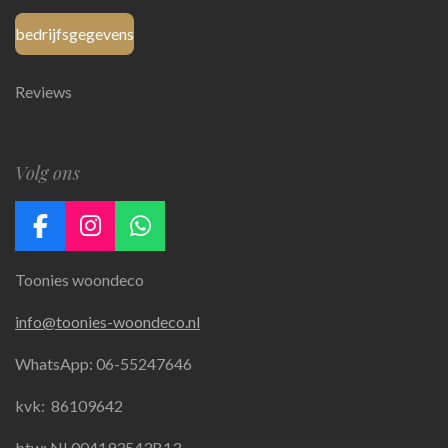
bedrijfsgegevens
Reviews
Volg ons
F
I
W
a
n
h
Toonies woondeco
c
s
a
e
t
t
info@toonies-woondeco.nl
b
a
s
o
g
A
WhatsApp: 06-55247646
o
r
p
k
a
p
kvk:
86109642
m
btw: NL004193543B13