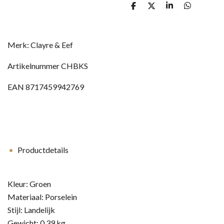
D
D
S
D
e
e
h
e
l
e
a
l
e
l
r
e
n
e
n
Merk:
Clayre & Eef
Artikelnummer
CHBKS
EAN
8717459942769
Productdetails
Kleur:
Groen
Materiaal:
Porselein
Stijl:
Landelijk
Gewicht:
0,39 kg