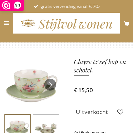
9,1
gratis verzending vanaf € 70.-
Ga
direct
Stijlvol wonen
naar
de
hoofdinhoud
Clayre & eef kop en
schotel.
€ 15,50
Uitverkocht
Artikelnummer: