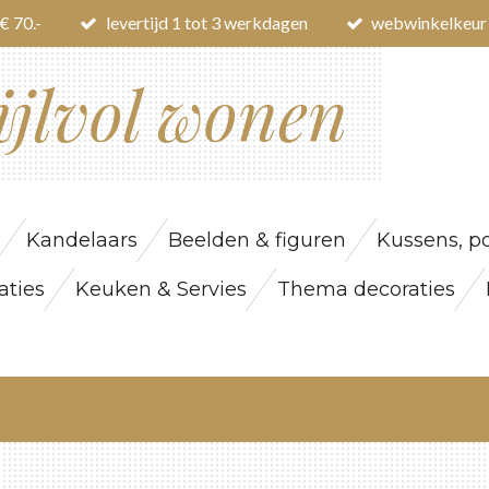
€ 70.-
levertijd 1 tot 3 werkdagen
webwinkelkeur
ijlvol wonen
Kandelaars
Beelden & figuren
Kussens, po
ties
Keuken & Servies
Thema decoraties