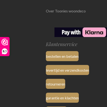
Over Toonies woondeco
Klantenservice
9,1
bestellen en betalen
levertijd en verzendkosten
retourneren
garantie en klachten