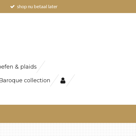
shop nu betaal later
efen & plaids
Baroque collection