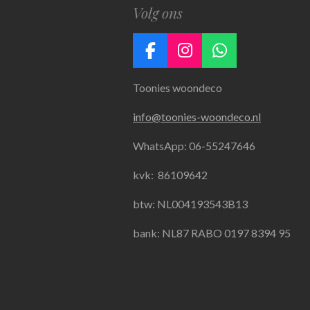
Volg ons
F
I
W
a
n
h
Toonies woondeco
c
s
a
e
t
t
info@toonies-woondeco.nl
b
a
s
o
g
A
WhatsApp: 06-55247646
o
r
p
k
a
p
kvk:
86109642
m
btw: NL004193543B13
bank: NL87 RABO 0197 8394 95