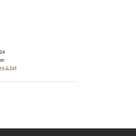
114
gen
re & Eef