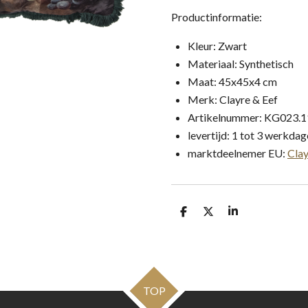
Productinformatie:
Kleur: Zwart
Materiaal: Synthetisch
Maat: 45x45x4 cm
Merk: Clayre & Eef
Artikelnummer: KG023.
levertijd: 1 tot 3 werkda
marktdeelnemer EU:
Clay
D
D
S
e
e
h
l
e
a
e
l
r
n
e
TOP