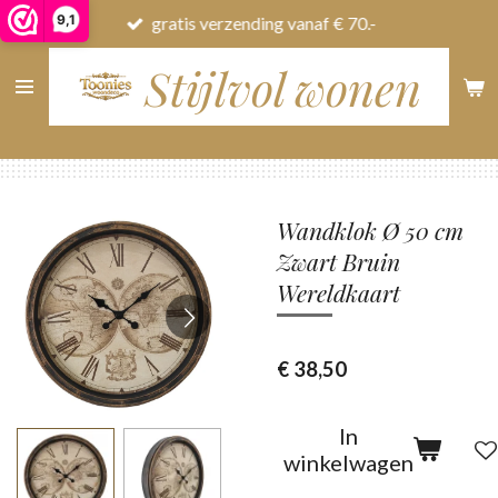
9,1
gratis verzending vanaf € 70.-
Ga
direct
Stijlvol wonen
naar
de
hoofdinhoud
Wandklok Ø 50 cm
Zwart Bruin
Wereldkaart
€ 38,50
In
winkelwagen