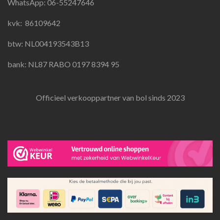
WhatsApp: 06-55247646
o
r
p
k
a
p
kvk:
86109642
m
btw: NL004193543B13
bank: NL87 RABO 0197 8394 95
Officieel verkooppartner van bol sinds 2023