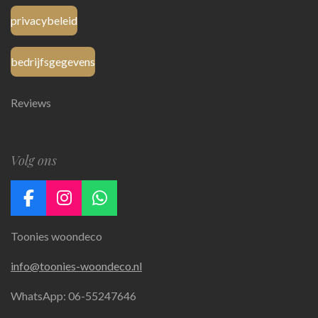
privacybeleid
bedrijfsgegevens
Reviews
Volg ons
F
I
W
a
n
h
Toonies woondeco
c
s
a
e
t
t
info@toonies-woondeco.nl
b
a
s
o
g
A
WhatsApp: 06-55247646
o
r
p