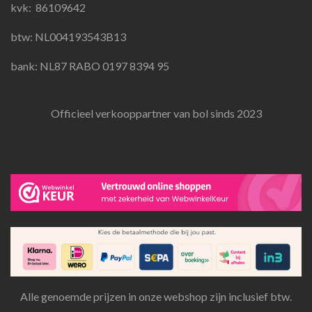
k
a
p
kvk:
86109642
m
btw: NL004193543B13
bank: NL87 RABO 0197 8394 95
Officieel verkooppartner van bol sinds 2023
Alle genoemde prijzen in onze webshop zijn inclusief btw.