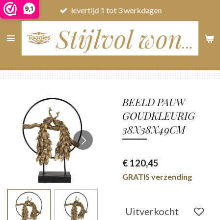
9,1
levertijd 1 tot 3 werkdagen
Ga
direct
naar
Stijlvol wonen
de
hoofdinhoud
BEELD PAUW
GOUDKLEURIG
38X38X49CM
€ 120,45
GRATIS verzending
Uitverkocht