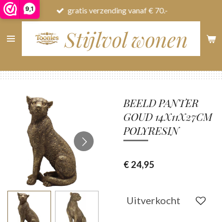
9,1
gratis verzending vanaf € 70.-
Ga
direct
Stijlvol wonen
naar
de
hoofdinhoud
BEELD PANTER
GOUD 14X11X27CM
POLYRESIN
€ 24,95
Uitverkocht