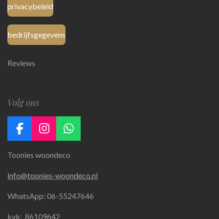
privacybeleid
bedrijfsgegevens
Reviews
Volg ons
F
I
W
a
n
h
Toonies woondeco
c
s
a
e
t
t
info@toonies-woondeco.nl
b
a
s
o
g
A
WhatsApp: 06-55247646
o
r
p
k
a
p
kvk:
86109642