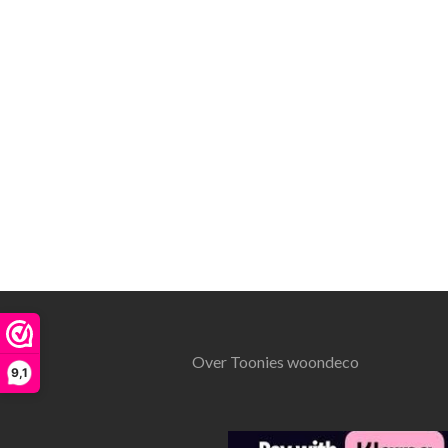
Over Toonies woondeco
9,1