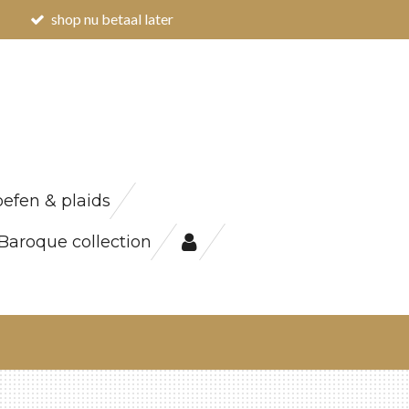
shop nu betaal later
efen & plaids
Baroque collection