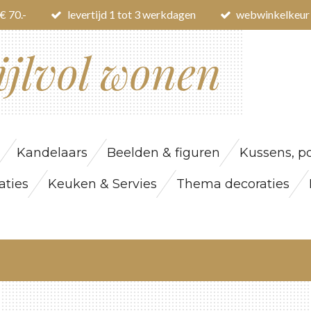
€ 70.-
levertijd 1 tot 3 werkdagen
webwinkelkeur
ijlvol wonen
Kandelaars
Beelden & figuren
Kussens, po
ties
Keuken & Servies
Thema decoraties