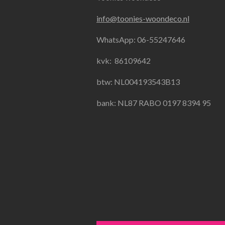
e
t
t
info@toonies-woondeco.nl
b
a
s
o
g
A
WhatsApp: 06-55247646
o
r
p
k
a
p
kvk:
86109642
m
btw: NL004193543B13
bank: NL87 RABO 0197 8394 95