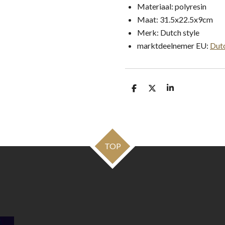
Materiaal: polyresin
Maat: 31.5x22.5x9cm
Merk: Dutch style
marktdeelnemer EU:
Dutc
D
D
S
e
e
h
l
e
a
e
l
r
n
e
TOP