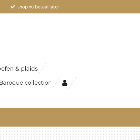
shop nu betaal later
efen & plaids
Baroque collection