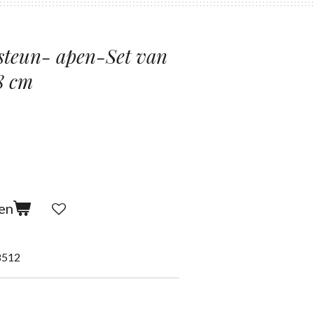
steun- apen-Set van
8 cm
en
8512