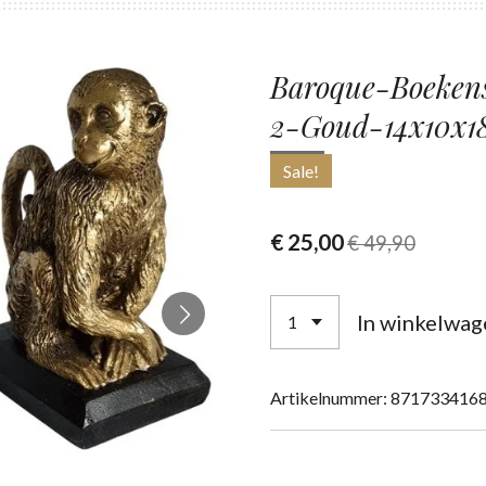
Baroque-Boeken
2-Goud-14x10x1
Sale!
€ 25,00
€ 49,90
In winkelwag
Artikelnummer:
871733416