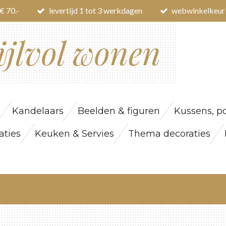
€ 70.-
levertijd 1 tot 3 werkdagen
webwinkelkeur
ijlvol wonen
Kandelaars
Beelden & figuren
Kussens, po
ties
Keuken & Servies
Thema decoraties