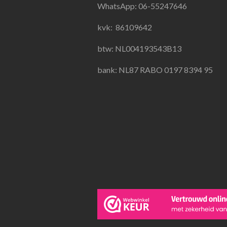
o
g
A
WhatsApp: 06-55247646
o
r
p
k
a
p
kvk:
86109642
m
btw: NL004193543B13
bank: NL87 RABO 0197 8394 95