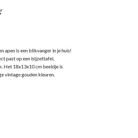
g
apen is een blikvanger in je huis!
ct past op een bijzettafel,
. Het 18x13x10 cm beeldje is
ge vintage gouden kleuren.