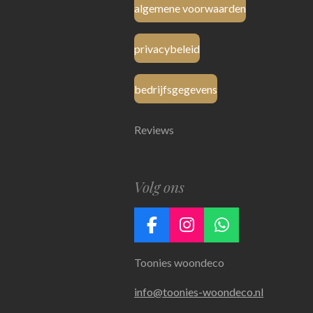
algemene voorwaarden
privacybeleid
bedrijfsgegevens
Reviews
Volg ons
F
I
W
a
n
h
Toonies woondeco
c
s
a
e
t
t
info@toonies-woondeco.nl
b
a
s