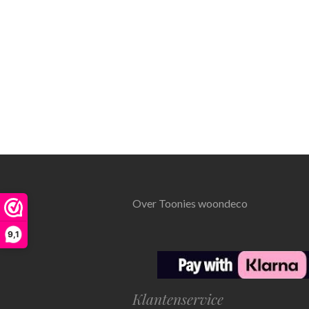
Over Toonies woondeco
9,1
Klantenservice