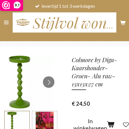
9,1
levertijd 1 tot 3 werkdagen
Ga
direct
naar
Stijlvol wonen
de
hoofdinhoud
Colmore by Diga-
Kaarshouder-
Groen- Alu raw-
13x13x27 cm
€ 24,50
In
winkelwagen