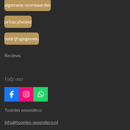
algemene voorwaarden
privacybeleid
bedrijfsgegevens
Reviews
Volg ons
F
I
W
a
n
h
Toonies woondeco
c
s
a
e
t
t
info@toonies-woondeco.nl
b
a
s