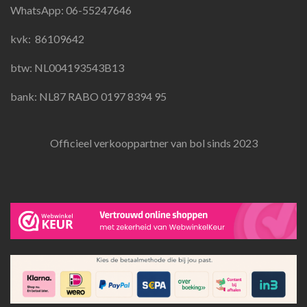
o
g
A
WhatsApp: 06-55247646
o
r
p
k
a
p
kvk:
86109642
m
btw: NL004193543B13
bank: NL87 RABO 0197 8394 95
Officieel verkooppartner van bol sinds 2023