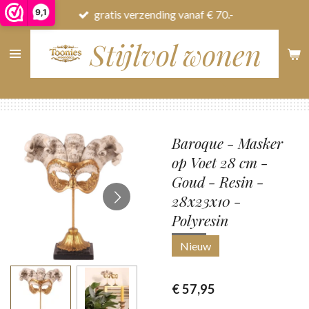
9,1
gratis verzending vanaf € 70.-
Ga
direct
Stijlvol wonen
naar
de
hoofdinhoud
Baroque - Masker
op Voet 28 cm -
Goud - Resin -
28x23x10 -
Polyresin
Nieuw
€ 57,95