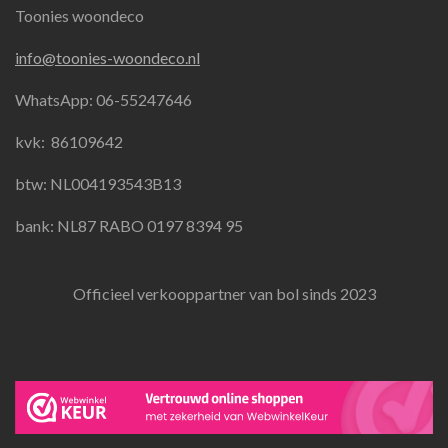
Toonies woondeco
c
s
a
e
t
t
info@toonies-woondeco.nl
b
a
s
o
g
A
WhatsApp: 06-55247646
o
r
p
k
a
p
kvk:
86109642
m
btw: NL004193543B13
bank: NL87 RABO 0197 8394 95
Officieel verkooppartner van bol sinds 2023