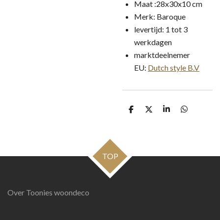
Maat :28x30x10 cm
Merk: Baroque
levertijd: 1 tot 3
werkdagen
marktdeelnemer
EU:
Dutch style B.V
D
D
S
D
e
e
h
e
l
e
a
l
e
l
r
e
n
e
n
TOP
Over Toonies woondeco