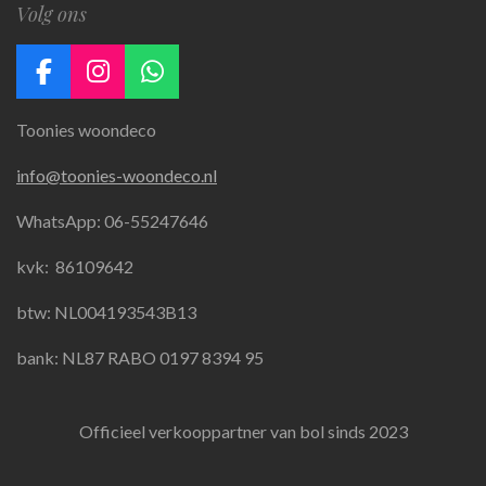
Volg ons
F
I
W
a
n
h
Toonies woondeco
c
s
a
e
t
t
info@toonies-woondeco.nl
b
a
s
o
g
A
WhatsApp: 06-55247646
o
r
p
k
a
p
kvk:
86109642
m
btw: NL004193543B13
bank: NL87 RABO 0197 8394 95
Officieel verkooppartner van bol sinds 2023