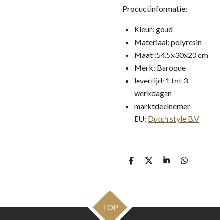
Productinformatie:
Kleur: goud
Materiaal: polyresin
Maat :54.5x30x20 cm
Merk: Baroque
levertijd: 1 tot 3
werkdagen
marktdeelnemer
EU:
Dutch style B.V
D
D
S
D
e
e
h
e
l
e
a
l
e
l
r
e
n
e
n
TOP