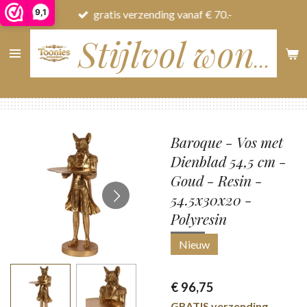
9,1
gratis verzending vanaf € 70.-
Ga
direct
naar
Stijlvol wonen
de
hoofdinhoud
Baroque - Vos met
Dienblad 54,5 cm -
Goud - Resin -
54.5x30x20 -
Polyresin
Nieuw
€ 96,75
GRATIS verzending