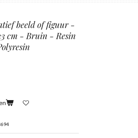
ief beeld of figuur -
23 cm - Bruin - Resin
Polyresin
en
8694