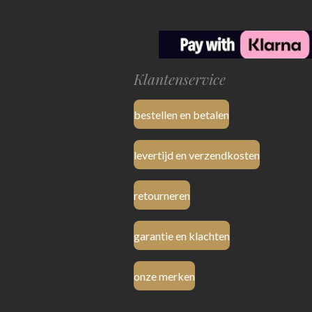
Klantenservice
bestellen en betalen
levertijd en verzendkosten
retourneren
garantie en klachten
onze merken