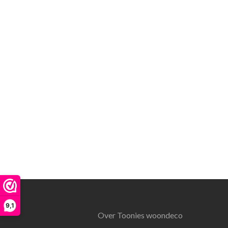
9,1
Over Toonies woondeco