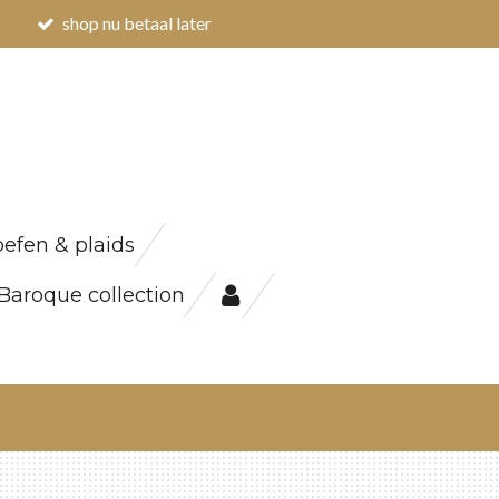
shop nu betaal later
efen & plaids
Baroque collection