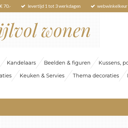
€ 70.-
levertijd 1 tot 3 werkdagen
webwinkelkeur
ijlvol wonen
Kandelaars
Beelden & figuren
Kussens, po
ties
Keuken & Servies
Thema decoraties