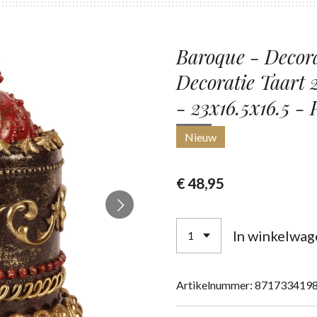
Baroque - Decorat
Decoratie Taart 
- 23x16.5x16.5 - 
Nieuw
€ 48,95
In winkelwag
Artikelnummer:
871733419