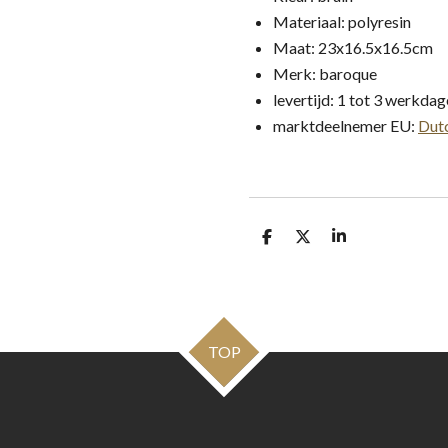
Materiaal: polyresin
Maat: 23x16.5x16.5cm
Merk: baroque
levertijd: 1 tot 3 werkda
marktdeelnemer EU:
Dutc
D
D
S
e
e
h
l
e
a
e
l
r
n
e
TOP