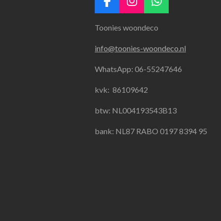
F
I
W
a
n
h
Toonies woondeco
c
s
a
e
t
t
info@toonies-woondeco.nl
b
a
s
o
g
A
WhatsApp: 06-55247646
o
r
p
k
a
p
kvk:
86109642
m
btw: NL004193543B13
bank: NL87 RABO 0197 8394 95