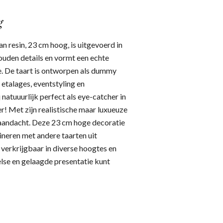
g
n resin, 23 cm hoog, is uitgevoerd in
ouden details en vormt een echte
ie. De taart is ontworpen als dummy
 etalages, eventstyling en
ij natuuurlijk perfect als eye-catcher in
r!
Met zijn realistische maar luxueuze
de aandacht. Deze 23 cm hoge decoratie
ineren met andere taarten uit
s verkrijgbaar in diverse hoogtes en
else en gelaagde presentatie kunt