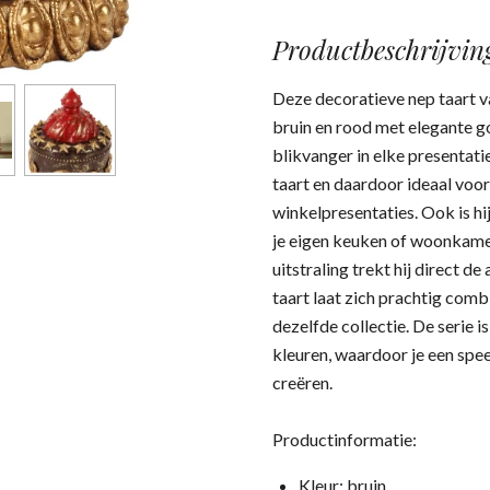
Productbeschrijvin
Deze decoratieve nep taart va
bruin en rood met elegante g
blikvanger in elke presentat
taart en daardoor ideaal voor
winkelpresentaties. O
ok is h
je eigen keuken of woonkame
uitstraling trekt hij direct 
taart laat zich prachtig comb
dezelfde collectie. De serie i
kleuren, waardoor je een spe
creëren.
Productinformatie:
Kleur: bruin