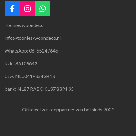
F
I
W
a
n
h
Toonies woondeco
c
s
a
e
t
t
info@toonies-woondeco.nl
b
a
s
o
g
A
WhatsApp: 06-55247646
o
r
p
k
a
p
kvk:
86109642
m
btw: NL004193543B13
bank: NL87 RABO 0197 8394 95
Officieel verkooppartner van bol sinds 2023