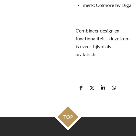
merk: Colmore by Diga
Combineer design en
functionaliteit – deze kom
is even stijlvol als
praktisch.
D
D
S
D
e
e
h
e
l
e
a
l
e
l
r
e
n
e
n
TOP