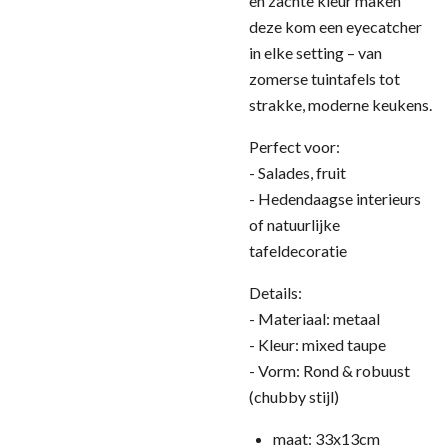
en zachte kleur maken
deze kom een eyecatcher
in elke setting – van
zomerse tuintafels tot
strakke, moderne keukens.
Perfect voor:
- Salades, fruit
- Hedendaagse interieurs
of natuurlijke
tafeldecoratie
Details:
- Materiaal: metaal
- Kleur: mixed taupe
- Vorm: Rond & robuust
(chubby stijl)
maat: 33x13cm