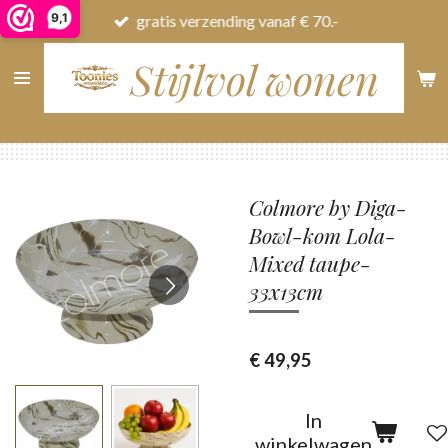
9,1
gratis verzending vanaf € 70.-
Ga
direct
Stijlvol wonen
naar
de
hoofdinhoud
Colmore by Diga-
Bowl-kom Lola-
Mixed taupe-
33x13cm
€ 49,95
In
winkelwagen