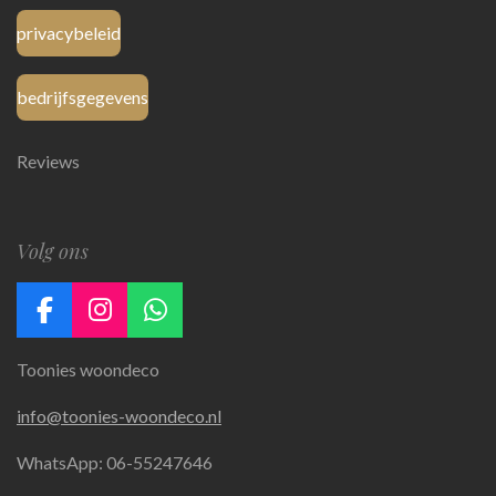
privacybeleid
bedrijfsgegevens
Reviews
Volg ons
F
I
W
a
n
h
Toonies woondeco
c
s
a
e
t
t
info@toonies-woondeco.nl
b
a
s
o
g
A
WhatsApp: 06-55247646
o
r
p