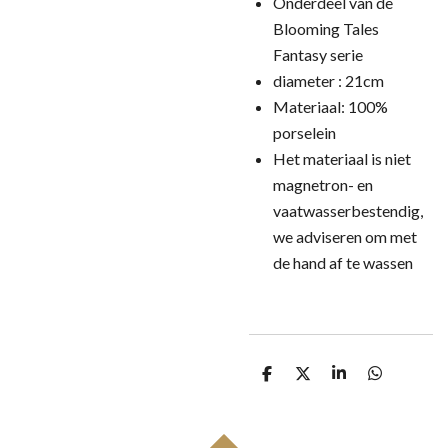
Onderdeel van de
Blooming Tales
Fantasy serie
diameter : 21cm
Materiaal: 100%
porselein
Het materiaal is niet
magnetron- en
vaatwasserbestendig,
we adviseren om met
de hand af te wassen
D
D
S
D
e
e
h
e
l
e
a
l
e
l
r
e
n
e
n