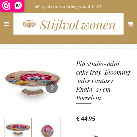
9,1
gratis verzending vanaf € 70.-
Ga
direct
Stijlvol wonen
naar
de
hoofdinhoud
Pip studio-mini
cake tray-Blooming
Tales Fantasy
Khaki-21 cm-
Porselein
€ 44,95