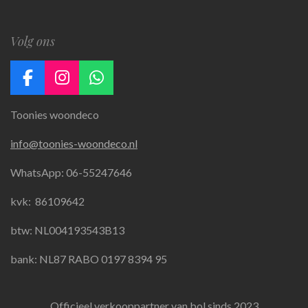
Volg ons
F
I
W
a
n
h
Toonies woondeco
c
s
a
e
t
t
info@toonies-woondeco.nl
b
a
s
o
g
A
WhatsApp: 06-55247646
o
r
p
k
a
p
kvk:
86109642
m
btw: NL004193543B13
bank: NL87 RABO 0197 8394 95
Officieel verkooppartner van bol sinds 2023