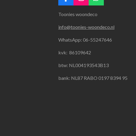
F
I
W
a
n
h
Toonies woondeco
c
s
a
e
t
t
info@toonies-woondeco.nl
b
a
s
o
g
A
WhatsApp: 06-55247646
o
r
p
k
a
p
kvk:
86109642
m
btw: NL004193543B13
bank: NL87 RABO 0197 8394 95