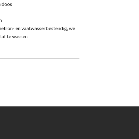
nkdoos
n
gnetron- en vaatwasserbestendig, we
 af te wassen