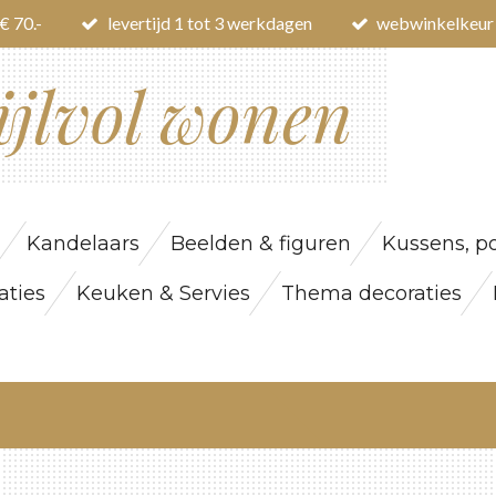
€ 70.-
levertijd 1 tot 3 werkdagen
webwinkelkeur
ijlvol wonen
Kandelaars
Beelden & figuren
Kussens, po
ties
Keuken & Servies
Thema decoraties