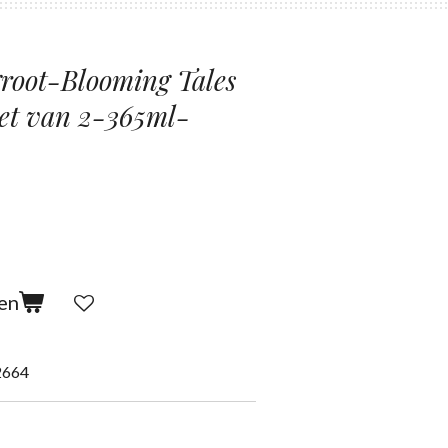
root-Blooming Tales
et van 2-365ml-
en
2664