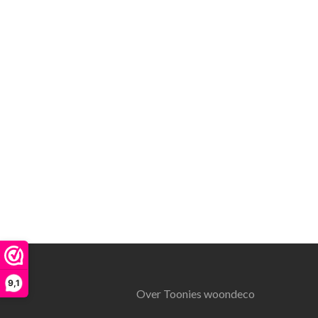
9,1
Over Toonies woondeco