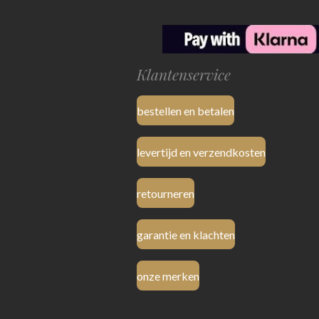
Klantenservice
bestellen en betalen
levertijd en verzendkosten
retourneren
garantie en klachten
onze merken