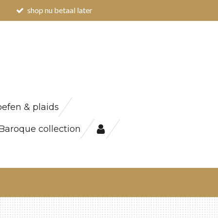
shop nu betaal later
efen & plaids
Baroque collection