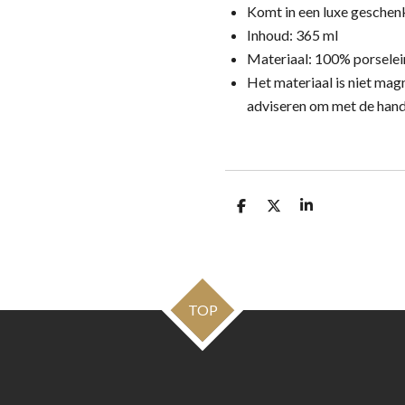
Komt in een luxe gesche
Inhoud: 365 ml
Materiaal: 100% porselei
Het materiaal is niet ma
adviseren om met de hand
D
D
S
e
e
h
l
e
a
e
l
r
n
e
TOP