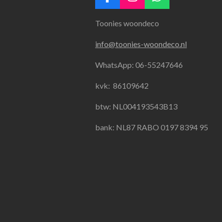
F
I
W
a
n
h
Toonies woondeco
c
s
a
e
t
t
info@toonies-woondeco.nl
b
a
s
o
g
A
WhatsApp: 06-55247646
o
r
p
k
a
p
kvk:
86109642
m
btw: NL004193543B13
bank: NL87 RABO 0197 8394 95