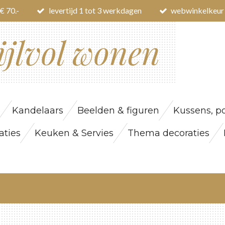
€ 70.-
levertijd 1 tot 3 werkdagen
webwinkelkeur
ijlvol wonen
Kandelaars
Beelden & figuren
Kussens, po
ties
Keuken & Servies
Thema decoraties