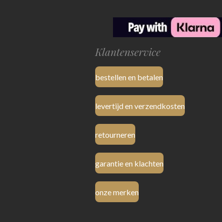
Klantenservice
bestellen en betalen
levertijd en verzendkosten
retourneren
garantie en klachten
onze merken