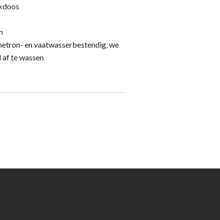
nkdoos
n
gnetron- en vaatwasserbestendig, we
 af te wassen