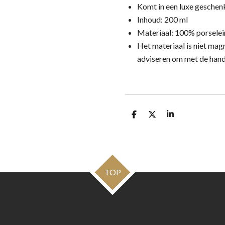
Komt in een luxe gesche
Inhoud: 200 ml
Materiaal: 100% porselei
Het materiaal is niet ma
adviseren om met de hand
D
D
S
e
e
h
l
e
a
e
l
r
n
e
TOP