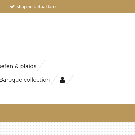
shop nu betaal later
efen & plaids
Baroque collection