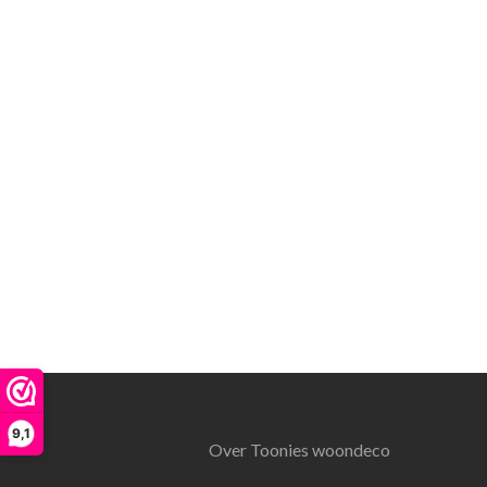
9,1
Over Toonies woondeco