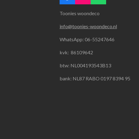
a
n
h
Toonies woondeco
c
s
a
e
t
t
info@toonies-woondeco.nl
b
a
s
o
g
A
WhatsApp: 06-55247646
o
r
p
k
a
p
kvk:
86109642
m
btw: NL004193543B13
bank: NL87 RABO 0197 8394 95