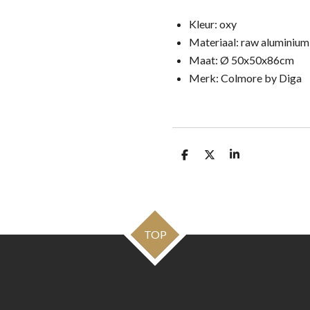
Kleur: oxy
Materiaal: raw aluminium
Maat: Ø 50x50x86cm
Merk: Colmore by Diga
D
D
S
e
e
h
l
e
a
e
l
r
n
e
TOP