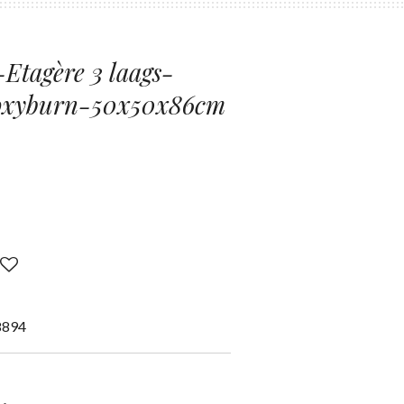
Etagère 3 laags-
oxyburn-50x50x86cm
8894