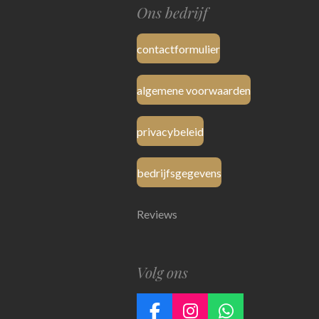
Ons bedrijf
contactformulier
algemene voorwaarden
privacybeleid
bedrijfsgegevens
Reviews
Volg ons
F
I
W