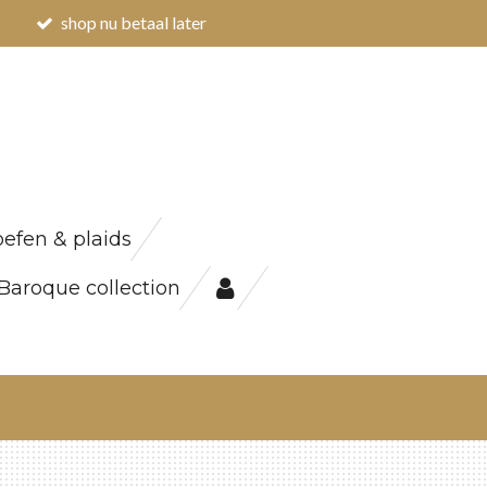
shop nu betaal later
efen & plaids
Baroque collection