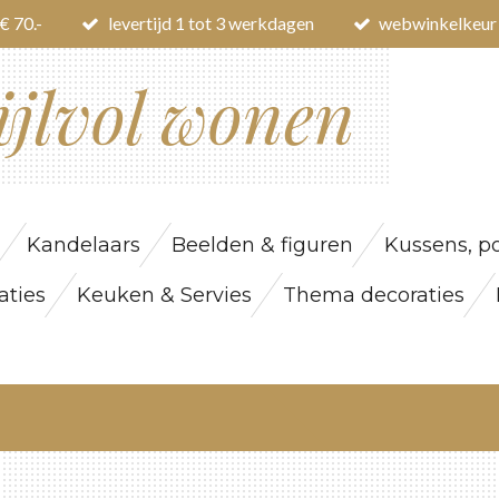
€ 70.-
levertijd 1 tot 3 werkdagen
webwinkelkeur
ijlvol wonen
Kandelaars
Beelden & figuren
Kussens, po
ties
Keuken & Servies
Thema decoraties