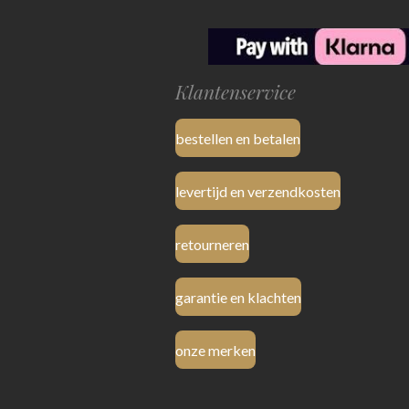
Klantenservice
bestellen en betalen
levertijd en verzendkosten
retourneren
garantie en klachten
onze merken