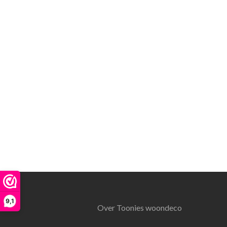
9,1
Over Toonies woondeco