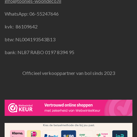
info@toonies-woondeco.nl
b
a
s
o
g
A
WhatsApp: 06-55247646
o
r
p
k
a
p
kvk:
86109642
m
btw: NL004193543B13
bank: NL87 RABO 0197 8394 95
Officieel verkooppartner van bol sinds 2023