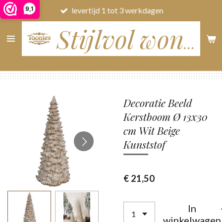
9,1
levertijd 1 tot 3 werkdagen
Ga
direct
naar
Stijlvol wonen
de
hoofdinhoud
Decoratie Beeld
Kerstboom Ø 13x30
cm Wit Beige
Kunststof
€ 21,50
In
winkelwagen