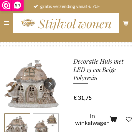
9,1
gratis verzending vanaf € 70.-
Ga
direct
Stijlvol wonen
naar
de
hoofdinhoud
Decoratie Huis met
LED 15 cm Beige
Polyresin
€ 31,75
In
winkelwagen