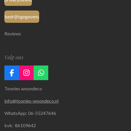
bedrijfsgegevens
Reviews
Volg ons
F
I
W
a
n
h
Toonies woondeco
c
s
a
e
t
t
info@toonies-woondeco.nl
b
a
s
o
g
A
WhatsApp: 06-55247646
o
r
p
k
a
p
kvk:
86109642