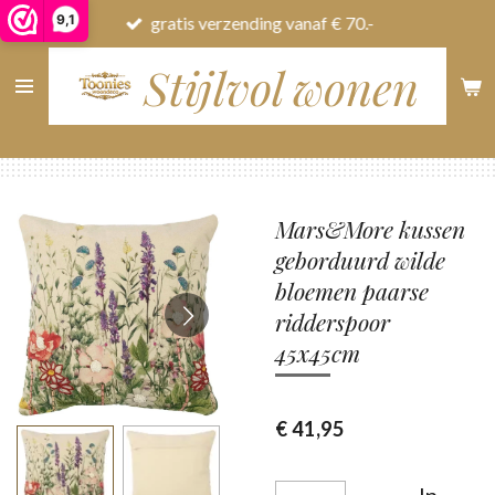
9,1
gratis verzending vanaf € 70.-
Ga
direct
Stijlvol wonen
naar
de
hoofdinhoud
Mars&More kussen
geborduurd wilde
bloemen paarse
ridderspoor
45x45cm
€ 41,95