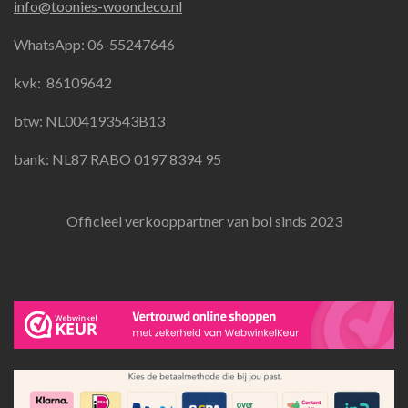
info@toonies-woondeco.nl
b
a
s
o
g
A
WhatsApp: 06-55247646
o
r
p
k
a
p
kvk:
86109642
m
btw: NL004193543B13
bank: NL87 RABO 0197 8394 95
Officieel verkooppartner van bol sinds 2023