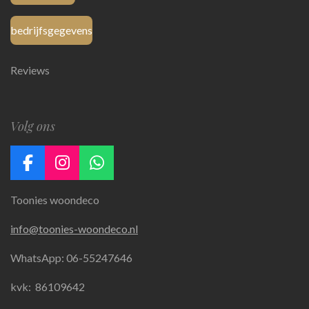
bedrijfsgegevens
Reviews
Volg ons
F
I
W
a
n
h
Toonies woondeco
c
s
a
e
t
t
info@toonies-woondeco.nl
b
a
s
o
g
A
WhatsApp: 06-55247646
o
r
p
k
a
p
kvk:
86109642
m