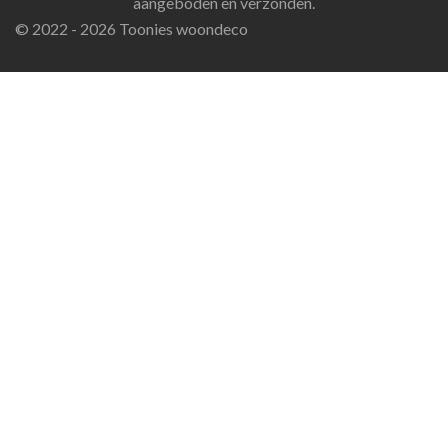
aangeboden en verzonden.
© 2022 - 2026 Toonies woondeco