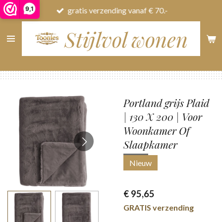
9,1
gratis verzending vanaf € 70.-
Ga
direct
Stijlvol wonen
naar
de
hoofdinhoud
Portland grijs Plaid
| 130 X 200 | Voor
Woonkamer Of
Slaapkamer
Nieuw
€ 95,65
GRATIS verzending