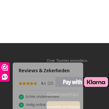
Over Toonies woondeco
9,1
Klantenservice
bestellen en betalen