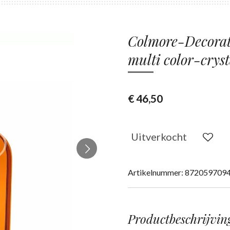
Colmore-Decorat
multi color-crys
€ 46,50
Uitverkocht
Artikelnummer:
872059709
Productbeschrijvin