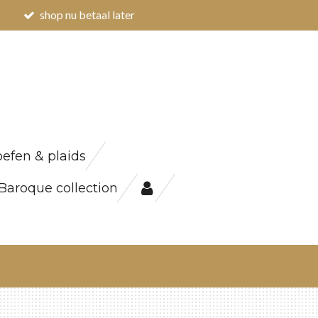
shop nu betaal later
efen & plaids
Baroque collection