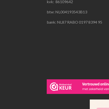
k
a
p
kvk:
86109642
m
btw: NL004193543B13
bank: NL87 RABO 0197 8394 95