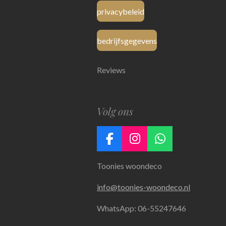
privacybeleid
bedrijfsgegevens
Reviews
Volg ons
F
I
W
a
n
h
Toonies woondeco
c
s
a
e
t
t
info@toonies-woondeco.nl
b
a
s
o
g
A
WhatsApp: 06-55247646
o
r
p