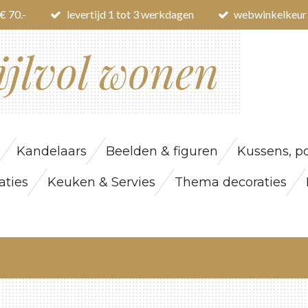
€ 70.-
levertijd 1 tot 3 werkdagen
webwinkelkeur
ijlvol wonen
Kandelaars
Beelden & figuren
Kussens, po
ties
Keuken & Servies
Thema decoraties