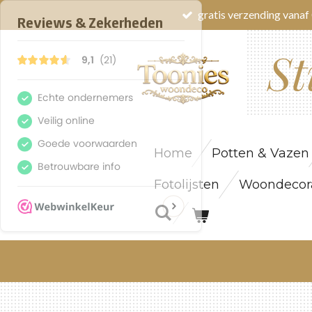
gratis verzending vanaf 
Ga
direct
St
naar
de
hoofdinhoud
Home
Potten & Vazen
Fotolijsten
Woondecora