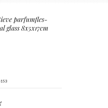
ieve parfumfles-
tal glass 8x5x17cm
4153
g