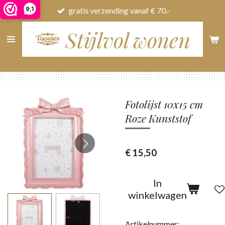
9,1
gratis verzending vanaf € 70.-
Ga
direct
Stijlvol wonen
naar
de
hoofdinhoud
Fotolijst 10x15 cm
Roze Kunststof
€ 15,50
In
winkelwagen
Artikelnummer: