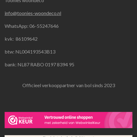
Toonies woondeco
c
s
a
e
t
t
info@toonies-woondeco.nl
b
a
s
o
g
A
WhatsApp: 06-55247646
o
r
p
k
a
p
kvk:
86109642
m
btw: NL004193543B13
bank: NL87 RABO 0197 8394 95
Officieel verkooppartner van bol sinds 2023