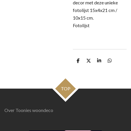
decor met deze unieke
fotolijst 15x4x21 cm /
10x15 cm.
Fotolijst
D
D
S
D
e
e
h
e
l
e
a
l
e
l
r
e
n
e
n
TOP
Over Toonies woondeco