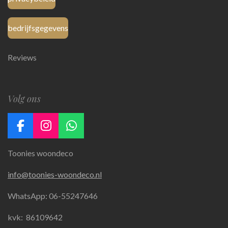
bedrijfsgegevens
Reviews
Volg ons
F
I
W
a
n
h
Toonies woondeco
c
s
a
e
t
t
info@toonies-woondeco.nl
b
a
s
o
g
A
WhatsApp: 06-55247646
o
r
p
k
a
p
kvk:
86109642