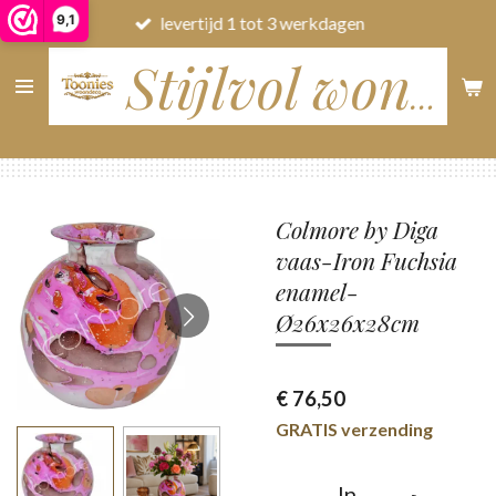
9,1
levertijd 1 tot 3 werkdagen
Ga
direct
naar
Stijlvol wonen
de
hoofdinhoud
Colmore by Diga
vaas-Iron Fuchsia
enamel-
Ø26x26x28cm
€ 76,50
GRATIS verzending
In