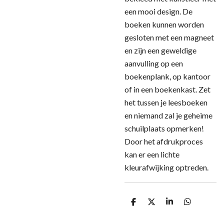
een mooi design. De
boeken kunnen worden
gesloten met een magneet
en zijn een geweldige
aanvulling op een
boekenplank, op kantoor
of in een boekenkast. Zet
het tussen je leesboeken
en niemand zal je geheime
schuilplaats opmerken!
Door het afdrukproces
kan er een lichte
kleurafwijking optreden.
D
D
S
D
e
e
h
e
l
e
a
l