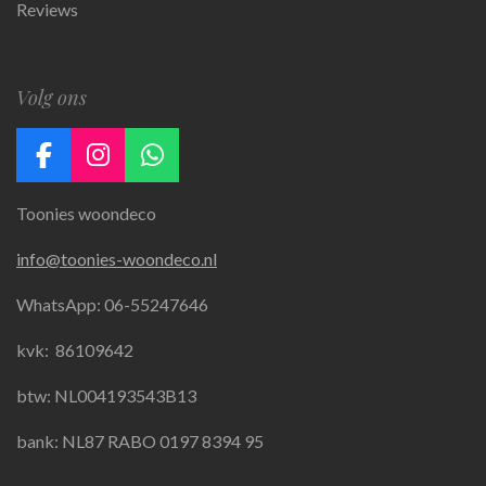
Reviews
Volg ons
F
I
W
a
n
h
Toonies woondeco
c
s
a
e
t
t
info@toonies-woondeco.nl
b
a
s
o
g
A
WhatsApp: 06-55247646
o
r
p
k
a
p
kvk:
86109642
m
btw: NL004193543B13
bank: NL87 RABO 0197 8394 95