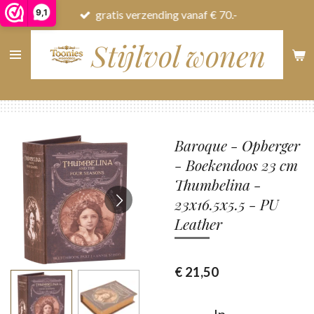
9,1
gratis verzending vanaf € 70.-
Ga
direct
Stijlvol wonen
naar
de
hoofdinhoud
Baroque - Opberger
- Boekendoos 23 cm
Thumbelina -
23x16.5x5.5 - PU
Leather
€ 21,50