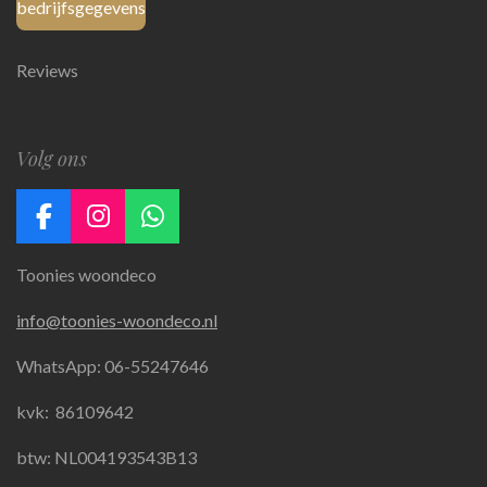
bedrijfsgegevens
Reviews
Volg ons
F
I
W
a
n
h
Toonies woondeco
c
s
a
e
t
t
info@toonies-woondeco.nl
b
a
s
o
g
A
WhatsApp: 06-55247646
o
r
p
k
a
p
kvk:
86109642
m
btw: NL004193543B13