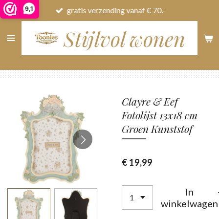
9,1
gratis verzending vanaf € 70.-
Ga
direct
Stijlvol wonen
naar
de
hoofdinhoud
Clayre & Eef
Fotolijst 13x18 cm
Groen Kunststof
€ 19,99
In
winkelwagen