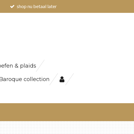
shop nu betaal later
efen & plaids
Baroque collection