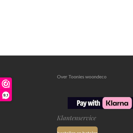
Over Toonies woondeco
9,1
Klantenservice
bestellen en betalen