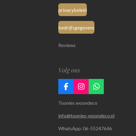
privacybeleid
bedrijfsgegevens
Reviews
Volg ons
F
I
W
a
n
h
Toonies woondeco
c
s
a
e
t
t
info@toonies-woondeco.nl
b
a
s
o
g
A
WhatsApp: 06-55247646
o
r
p