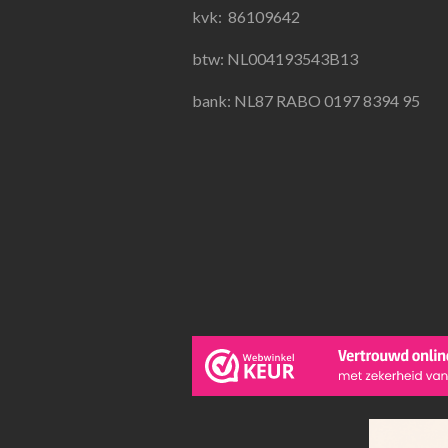
k
a
p
kvk:
86109642
m
btw: NL004193543B13
bank: NL87 RABO 0197 8394 95