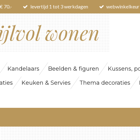
€ 70.-
levertijd 1 tot 3 werkdagen
webwinkelkeur
ijlvol wonen
Kandelaars
Beelden & figuren
Kussens, po
ties
Keuken & Servies
Thema decoraties