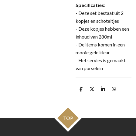
Specificaties:
- Deze set bestaat uit 2
kopjes en schoteltjes
- Deze kopjes hebben een
inhoud van 280ml
- De items komen in een
mooie gele kleur
- Het servies is gemaakt
van porselein
D
D
S
D
e
e
h
e
l
e
a
l
e
l
r
e
n
e
n
TOP