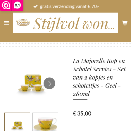
9,1
gratis verzending vanaf € 70.-
Ga
direct
naar
Stijlvol wonen
de
hoofdinhoud
La Majorelle Kop en
Schotel Servies - Set
van 2 kopjes en
schoteltjes - Geel -
280ml
€ 35,00