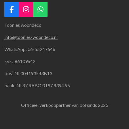
F
I
W
a
n
h
Toonies woondeco
c
s
a
e
t
t
info@toonies-woondeco.nl
b
a
s
o
g
A
WhatsApp: 06-55247646
o
r
p
k
a
p
kvk:
86109642
m
btw: NL004193543B13
bank: NL87 RABO 0197 8394 95
Officieel verkooppartner van bol sinds 2023