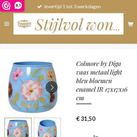
9,1
levertijd 1 tot 3 werkdagen
Ga
direct
naar
Stijlvol wonen
de
hoofdinhoud
Colmore by Diga
vaas metaal light
bleu bloemen
enamel IR 17x17x16
cm
€ 31,50