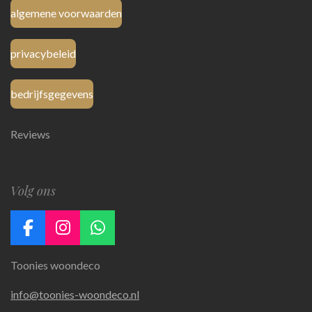
algemene voorwaarden
privacybeleid
bedrijfsgegevens
Reviews
Volg ons
F
I
W
a
n
h
Toonies woondeco
c
s
a
e
t
t
info@toonies-woondeco.nl
b
a
s