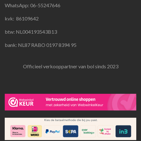
o
g
A
WhatsApp: 06-55247646
o
r
p
k
a
p
kvk:
86109642
m
btw: NL004193543B13
bank: NL87 RABO 0197 8394 95
Officieel verkooppartner van bol sinds 2023