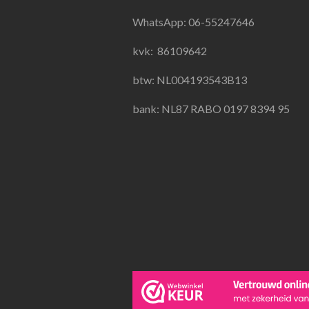
b
a
s
o
g
A
WhatsApp: 06-55247646
o
r
p
k
a
p
kvk:
86109642
m
btw: NL004193543B13
bank: NL87 RABO 0197 8394 95