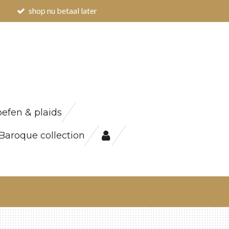
shop nu betaal later
efen & plaids
Baroque collection