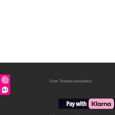
Over Toonies woondeco
9,1