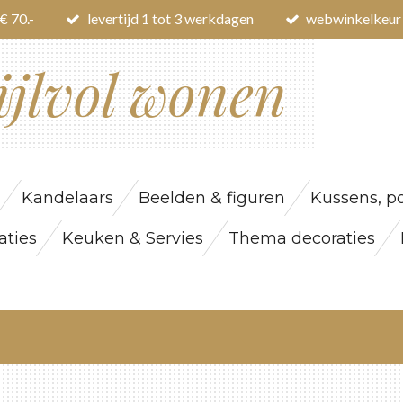
€ 70.-
levertijd 1 tot 3 werkdagen
webwinkelkeur
ijlvol wonen
Kandelaars
Beelden & figuren
Kussens, po
ties
Keuken & Servies
Thema decoraties