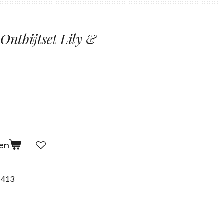
Ontbijtset Lily &
en
6413