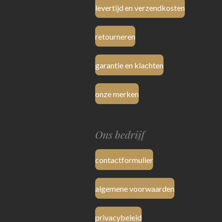
levertijd en verzendkosten
retourneren
garantie en klachten
onze merken
Ons bedrijf
contactformulier
algemene voorwaarden
privacybeleid