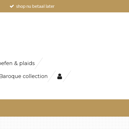
shop nu betaal later
efen & plaids
Baroque collection