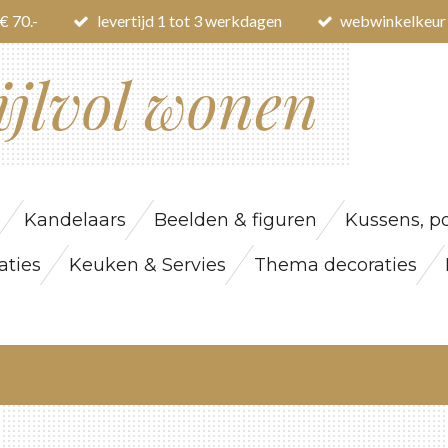
€ 70.-
levertijd 1 tot 3 werkdagen
webwinkelkeur
ijlvol wonen
Kandelaars
Beelden & figuren
Kussens, po
ties
Keuken & Servies
Thema decoraties