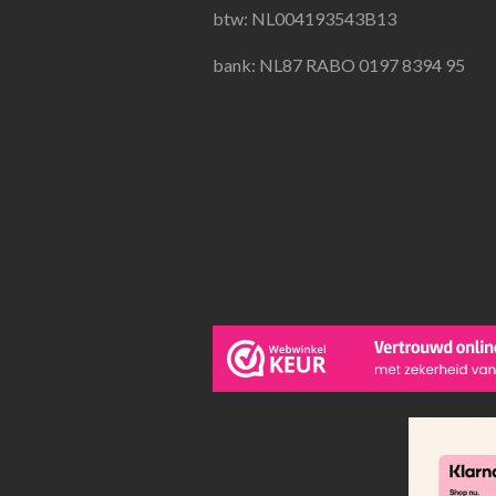
btw: NL004193543B13
bank: NL87 RABO 0197 8394 95