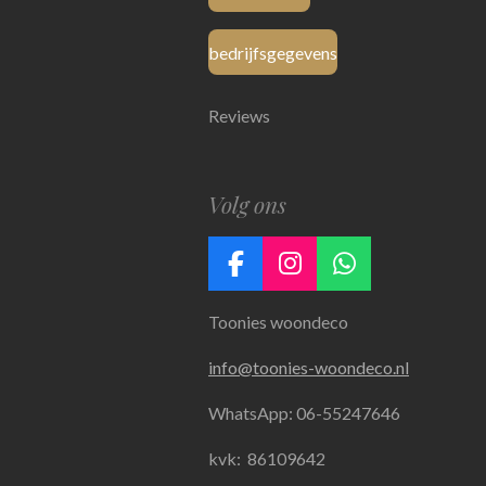
bedrijfsgegevens
Reviews
Volg ons
F
I
W
a
n
h
Toonies woondeco
c
s
a
e
t
t
info@toonies-woondeco.nl
b
a
s
o
g
A
WhatsApp: 06-55247646
o
r
p
k
a
p
kvk:
86109642
m