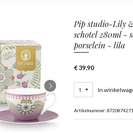
Pip studio-Lily 
schotel 280ml - s
porselein - lila
€ 39,90
In winkelwag
Artikelnummer:
872087427