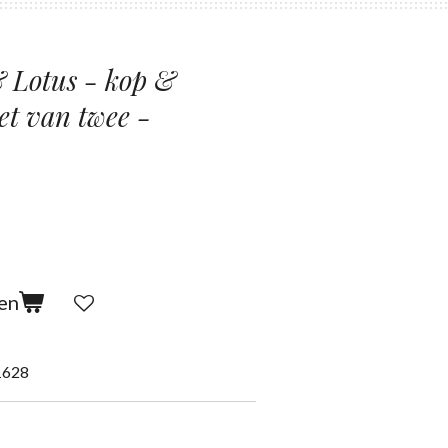
& Lotus - kop &
et van twee -
en
1628