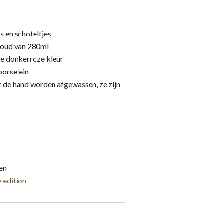
s en schoteltjes
houd van 280ml
ie donkerroze kleur
porselein
t de hand worden afgewassen, ze zijn
gen
 edition