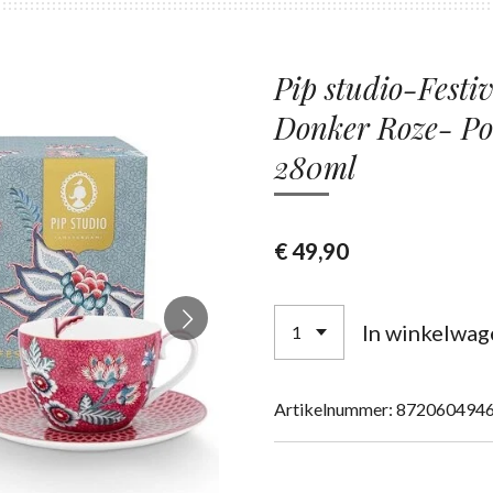
Pip studio-Festiv
Donker Roze- Por
280ml
€ 49,90
In winkelwag
Artikelnummer:
872060494