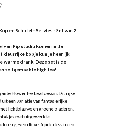
g
Kop en Schotel - Servies - Set van 2
el van Pip studio komen in de
t kleurrijke kopje kun je heerlijk
e warme drank. Deze set is de
en zelfgemaakte high tea!
gante Flower Festival dessin. Dit rijke
it een variatie van fantasierijke
met lichtblauwe en groene bladeren.
ntakjes met uitgewerkte
eren geven dit verfijnde dessin een