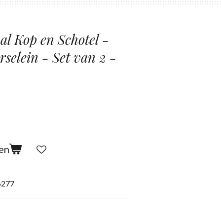
al Kop en Schotel -
selein - Set van 2 -
en
6277