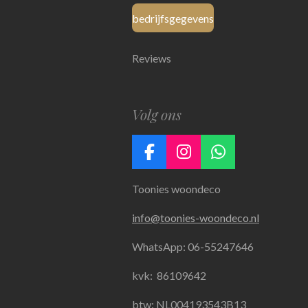
bedrijfsgegevens
Reviews
Volg ons
F
I
W
a
n
h
Toonies woondeco
c
s
a
e
t
t
info@toonies-woondeco.nl
b
a
s
o
g
A
WhatsApp: 06-55247646
o
r
p
k
a
p
kvk:
86109642
m
btw: NL004193543B13