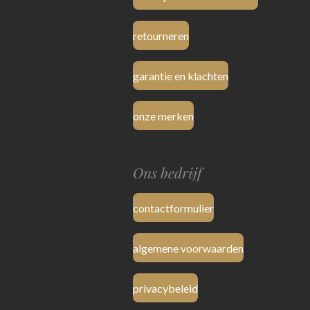
retourneren
garantie en klachten
onze merken
Ons bedrijf
contactformulier
algemene voorwaarden
privacybeleid