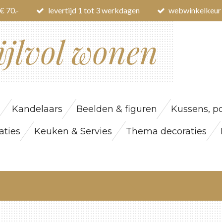
€ 70.-
levertijd 1 tot 3 werkdagen
webwinkelkeur
ijlvol wonen
Kandelaars
Beelden & figuren
Kussens, po
ties
Keuken & Servies
Thema decoraties