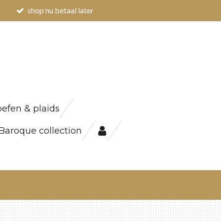
shop nu betaal later
efen & plaids
Baroque collection