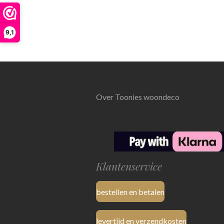
9,1
Over Toonies woondeco
Klantenservice
bestellen en betalen
levertijd en verzendkosten