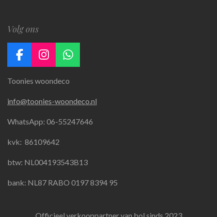
Volg ons
F
I
W
a
n
h
Toonies woondeco
c
s
a
e
t
t
info@toonies-woondeco.nl
b
a
s
o
g
A
WhatsApp: 06-55247646
o
r
p
k
a
p
kvk:
86109642
m
btw: NL004193543B13
bank: NL87 RABO 0197 8394 95
Officieel verkooppartner van bol sinds 2023