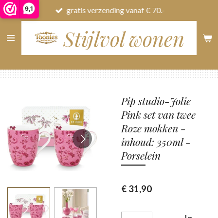
9,1
gratis verzending vanaf € 70.-
Ga
direct
Stijlvol wonen
naar
de
hoofdinhoud
Pip studio-Jolie
Pink set van twee
Roze mokken -
inhoud: 350ml -
Porselein
€ 31,90