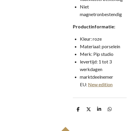
Niet
magnetronbestendig
Productinformatie:
Kleur: roze
Materiaal: porselein
Merk: Pip studio
levertijd: 1 tot 3
werkdagen
marktdeelnemer
EU:
New edition
D
D
S
D
e
e
h
e
l
e
a
l
e
l
r
e
n
e
n