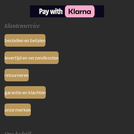
Klantenservice
bestellen en betalen
levertijd en verzendkosten
retourneren
garantie en klachten
onze merken
Ons bedrijf