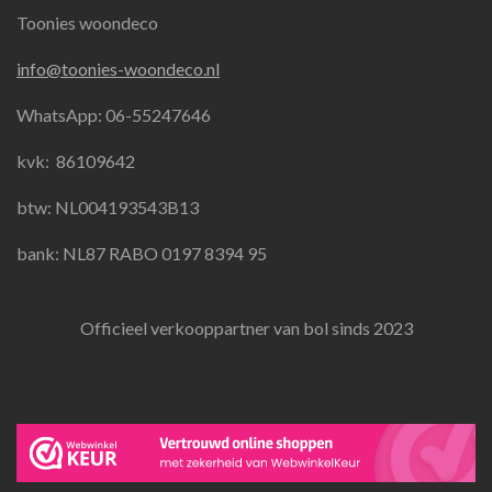
a
n
h
Toonies woondeco
c
s
a
e
t
t
info@toonies-woondeco.nl
b
a
s
o
g
A
WhatsApp: 06-55247646
o
r
p
k
a
p
kvk:
86109642
m
btw: NL004193543B13
bank: NL87 RABO 0197 8394 95
Officieel verkooppartner van bol sinds 2023