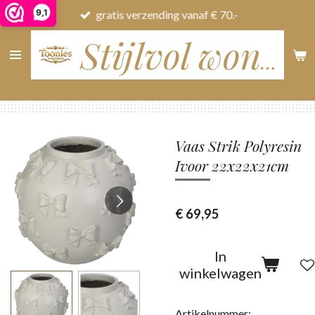
9,1
gratis verzending vanaf € 70.-
Ga
direct
naar
Stijlvol wonen
de
hoofdinhoud
Vaas Strik Polyresin
Ivoor 22x22x21cm
€ 69,95
In
winkelwagen
Artikelnummer: