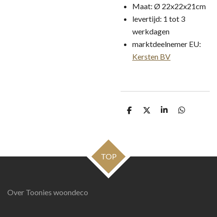
Maat: Ø 22x22x21cm
levertijd: 1 tot 3
werkdagen
marktdeelnemer EU:
Kersten BV
D
D
S
D
e
e
h
e
l
e
a
l
e
l
r
e
n
e
n
TOP
Over Toonies woondeco