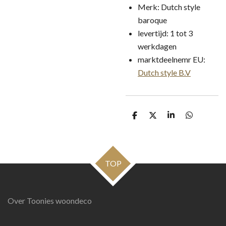
Merk: Dutch style
baroque
levertijd: 1 tot 3
werkdagen
marktdeelnemr EU:
Dutch style B.V
D
D
S
D
e
e
h
e
l
e
a
l
e
l
r
e
n
e
n
TOP
Over Toonies woondeco