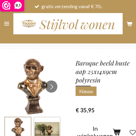
9,1
gratis verzending vanaf € 70.-
Ga
direct
Stijlvol wonen
naar
de
hoofdinhoud
Baroque beeld buste
aap 25x14x9cm
polyresin
Nieuw
€ 35,95
In
winkelwagen