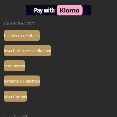
Klantenservice
bestellen en betalen
levertijd en verzendkosten
retourneren
garantie en klachten
onze merken