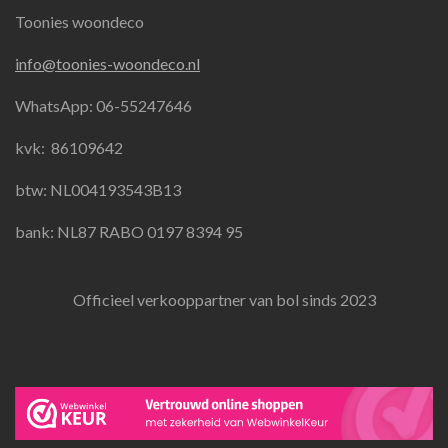
a
n
h
Toonies woondeco
c
s
a
e
t
t
info@toonies-woondeco.nl
b
a
s
o
g
A
WhatsApp: 06-55247646
o
r
p
k
a
p
kvk:
86109642
m
btw: NL004193543B13
bank: NL87 RABO 0197 8394 95
Officieel verkooppartner van bol sinds 2023