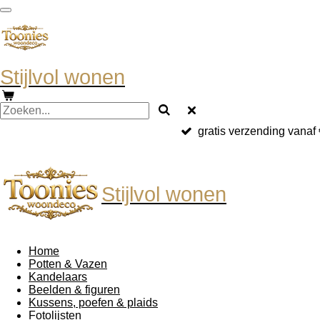
Ga
direct
naar
de
hoofdinhoud
Stijlvol wonen
gratis verzending vanaf 
Stijlvol wonen
Home
Potten & Vazen
Kandelaars
Beelden & figuren
Kussens, poefen & plaids
Fotolijsten