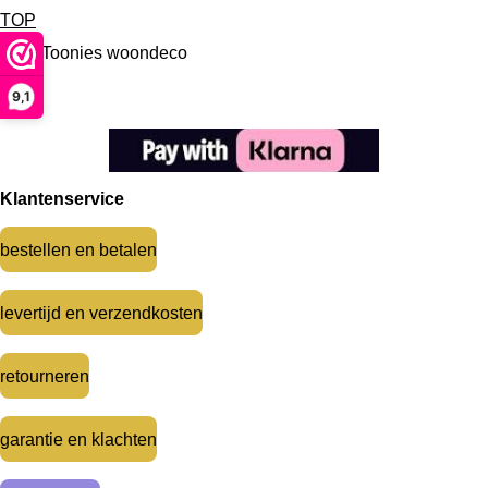
TOP
Over Toonies woondeco
9,1
Klantenservice
bestellen en betalen
levertijd en verzendkosten
retourneren
garantie en klachten