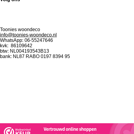
F
I
W
a
n
h
Toonies woondeco
c
s
a
info@toonies-woondeco.nl
e
t
t
WhatsApp: 06-55247646
kvk:
86109642
b
a
s
btw: NL004193543B13
o
g
A
bank: NL87 RABO 0197 8394 95
o
r
p
k
a
p
m