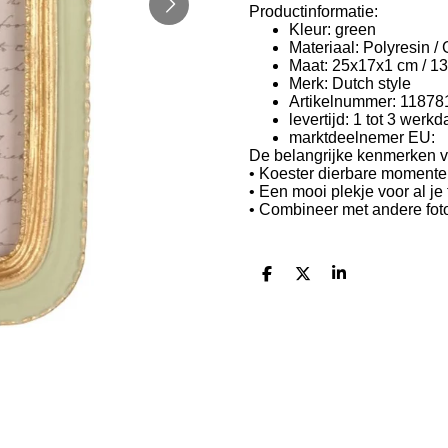
Productinformatie:
Kleur: green
Materiaal: Polyresin / 
Maat: 25x17x1 cm / 1
Merk: Dutch style
Artikelnummer: 11878
levertijd: 1 tot 3 werk
marktdeelnemer EU:
De belangrijke kenmerken va
• Koester dierbare momente
• Een mooi plekje voor al je
• Combineer met andere fotol
D
D
S
e
e
h
l
e
a
e
l
r
n
e