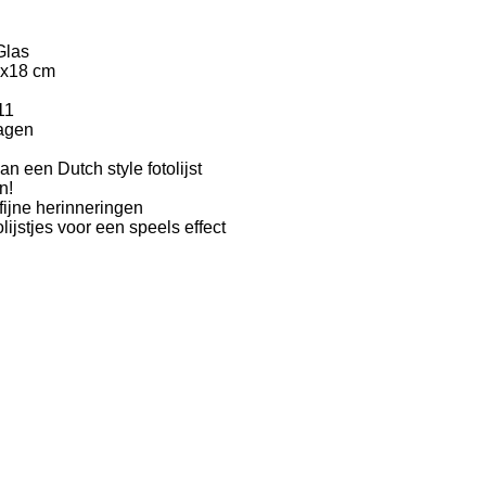
Glas
3x18 cm
11
dagen
n een Dutch style fotolijst
n!
 fijne herinneringen
ijstjes voor een speels effect