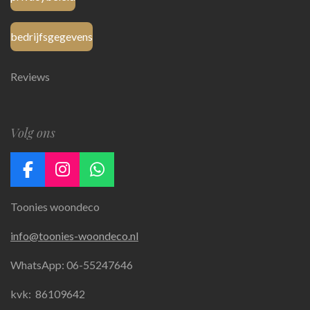
bedrijfsgegevens
Reviews
Volg ons
F
I
W
a
n
h
Toonies woondeco
c
s
a
e
t
t
info@toonies-woondeco.nl
b
a
s
o
g
A
WhatsApp: 06-55247646
o
r
p
k
a
p
kvk:
86109642
m