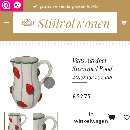
9,1
gratis verzending vanaf € 70.-
Ga
direct
Stijlvol wonen
naar
de
hoofdinhoud
Vaas Aardbei
Steengoed Rood
20,5x15x23,5cm
€ 52,75
In
winkelwagen